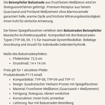
Die
Betonpfeiler Balustrade
aus frostfestem Weißbeton wird im
Steingussverfahren gefertigt. Premium-Rezeptur aus feinem
Quarzsand und Portland-Weißzement ohne Marmoranteile
garantiert helle, warme Optik und höchste Witterungsbeständigkeit.
Innen hohl für einfache Armierung.
Die feinen Spiegelfassetten verleihen dem
Balustraden Betonpfeiler
klassische Architekturqualität. Kompatibel mit drei Balustraden-
Typen (TYP-08, 09, 11) für maximale Systemflexibilität. Beliebige
Anordnung und Anzahl für individuelle Geländerrhythmik.
Maße des Balustradenpfeilers:
Pfeilerhöhe: 72,5 cm
Grundmaß: 14 × 14 cm
Preis gilt für 1 einzelnen Pfeiler.
Produktdetails P115 small:
Kompatibilität: TYP-08, TYP-09 und TYP-11
Design: Quadratischer Vierkant-Posten mit Spiegelfacetten
Material: Frostfester Weißbeton (Quarzsand + Weißzement)
Fertigung: Steinguss, vibriert verdichtet
Konstruktion: Innen hohl, armierbar
Lieferung: Nur mit Balustraden-Bestellung