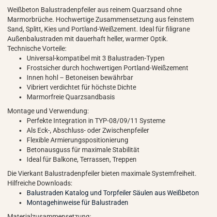
Weißbeton Balustradenpfeiler aus reinem Quarzsand ohne
Marmorbrüche. Hochwertige Zusammensetzung aus feinstem
Sand, Splitt, Kies und Portland-Weißzement. Ideal für filigrane
Außenbalustraden mit dauerhaft heller, warmer Optik.
Technische Vorteile:
Universal-kompatibel mit 3 Balustraden-Typen
Frostsicher durch hochwertigen Portland-Weißzement
Innen hohl – Betoneisen bewährbar
Vibriert verdichtet für höchste Dichte
Marmorfreie Quarzsandbasis
Montage und Verwendung:
Perfekte Integration in TYP-08/09/11 Systeme
Als Eck-, Abschluss- oder Zwischenpfeiler
Flexible Armierungspositionierung
Betonausguss für maximale Stabilität
Ideal für Balkone, Terrassen, Treppen
Die Vierkant Balustradenpfeiler bieten maximale Systemfreiheit.
Hilfreiche Downloads:
Balustraden Katalog und Torpfeiler Säulen aus Weißbeton
Montagehinweise für Balustraden
Materialzusammensetzung: