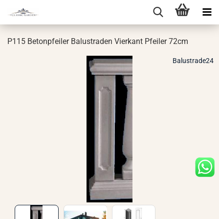
P115 Be­ton­pfei­ler Ba­lus­tra­den Vier­kant Pfei­ler 72cm
Balustrade24