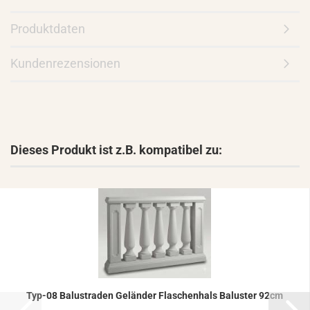
Produktdaten
Kundenrezensionen
Dieses Produkt ist z.B. kompatibel zu:
Typ-​08 Ba­lus­tra­den Ge­län­der Fla­schen­hals Ba­lus­ter 92cm