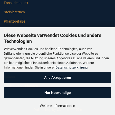
Fassadenstuck
Steinlaternen
Pflanzgefäße
Betonsäulen
Diese Webseite verwendet Cookies und andere
Gartenbänke
Technologien
Wir verwenden Cookies und ähnliche Technologien, auch von
Pfeiler
Drittanbietern, um die ordentliche Funktionsweise der Website zu
gewährleisten, die Nutzung unseres Angebotes zu analysieren und Ihnen
Gartenbrunnen
ein bestmögliches Einkaufserlebnis bieten zu können. Weitere
Informationen finden Sie in unserer
Datenschutzerklärung
.
Gartenfiguren
Balustraden
Alle Akzeptieren
Säulen Verkleidungen
Nur Notwendige
Weitere Informationen
Onlineshop
by Gambio © 2026