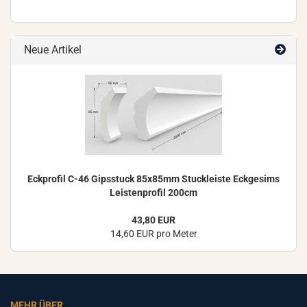
Neue Artikel
Eck­pro­fil C-46 Gips­stuck 85x85mm Stuck­leis­te Eck­ge­sims
Leis­ten­pro­fil 200cm
43,80 EUR
14,60 EUR pro Meter
MEHR ÜBER...