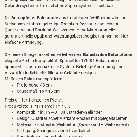
Geländersysteme. Flexibel ohne Zapfensystem einsetzbar.
Die
Betonpfeiler Balustrade
aus frostfestem Weißbeton wird im
Steingussverfahren gefertigt. Premium-Rezeptur aus feinem
Quarzsand und Portland-Weißzement ohne Marmoranteile
garantiert helle Optik und Witterungsbeständigkeit. Innen hohl für
einfache Armierung.
Die feinen Spiegelfassetten verleihen dem
Balustraden Betonpfeiler
elegante Architekturqualität. Speziell für TYP-01 Balustraden
optimiert – das kompakteste System. Beliebige Anordnung und
Anzahl für individuelle, filigrane Geländerdesigns.
Maße des Balustradenpfeilers:
Pfeilerhöhe: 43 cm
Grundmaß: 16 × 16 cm
Preis gilt für 1 einzelnen Pfeiler.
Produktdetails P111 small TYP-01:
Kompatibilität: TYP-01 Balustraden-Geländer
Design: Quadratischer Vierkant-Posten mit Spiegelfacetten
Material: Frostfester Weißbeton (Quarzsand + Weißzement)
Fertigung: Steinguss, vibriert verdichtet
Konstruktion: Innen hohl, armierbar