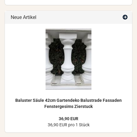
Neue Artikel
Ba­lus­ter Säule 42cm Gar­ten­de­ko Ba­lus­tra­de Fas­sa­den
Fens­ter­ge­sims Zier­stuck
36,90 EUR
36,90 EUR pro 1 Stück