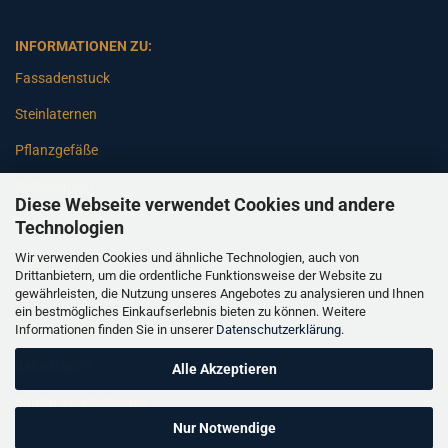
INFORMATIONEN ZU:
Fassadenstuck
Steinlaternen
Pflanzgefäße
Betonsäulen
Diese Webseite verwendet Cookies und andere
Gartenbänke
Technologien
Wir verwenden Cookies und ähnliche Technologien, auch von
Pfeiler
Drittanbietern, um die ordentliche Funktionsweise der Website zu
gewährleisten, die Nutzung unseres Angebotes zu analysieren und Ihnen
Gartenbrunnen
ein bestmögliches Einkaufserlebnis bieten zu können. Weitere
Informationen finden Sie in unserer
Datenschutzerklärung
.
Gartenfiguren
Balustraden
Alle Akzeptieren
Säulen Verkleidungen
Nur Notwendige