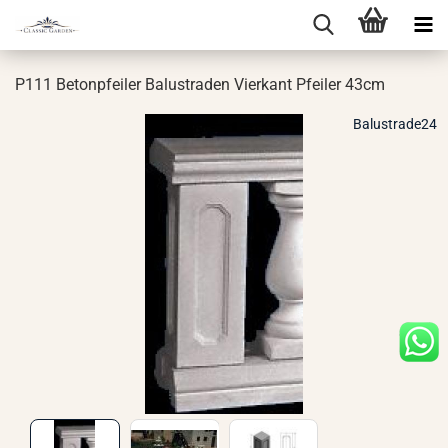
P111 Be­ton­pfei­ler Ba­lus­tra­den Vier­kant Pfei­ler 43cm
Balustrade24