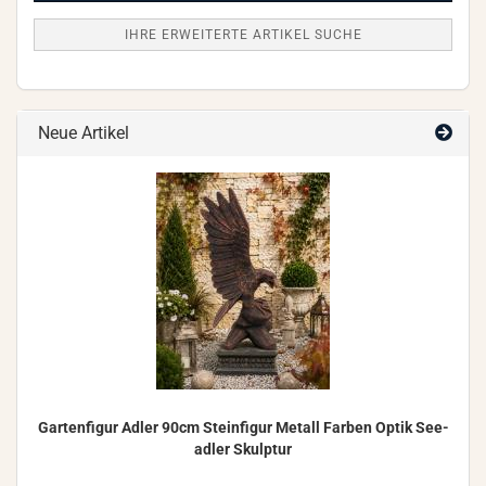
IHRE ERWEITERTE ARTIKEL SUCHE
Neue Artikel
Gar­ten­fi­gur Adler 90cm Stein­fi­gur Me­tall Far­ben Optik See­
ad­ler Skulp­tur