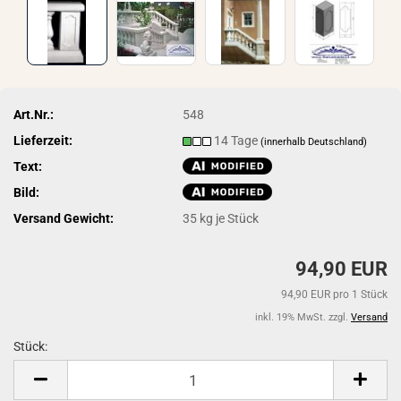
Art.Nr.:
548
Lieferzeit:
14 Tage
(innerhalb Deutschland)
Text:
Bild:
Versand Gewicht:
35
kg je Stück
94,90 EUR
94,90 EUR pro 1 Stück
inkl. 19% MwSt. zzgl.
Versand
Stück:
Stück