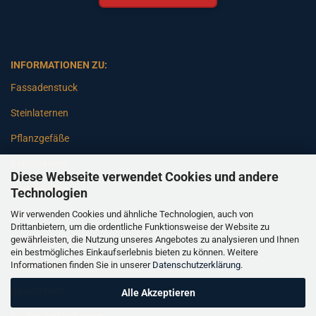
INFORMATIONEN ZU:
Fassadenstuck
Steinlaternen
Pflanzgefäße
Betonsäulen
Diese Webseite verwendet Cookies und andere
Gartenbänke
Technologien
Wir verwenden Cookies und ähnliche Technologien, auch von
Pfeiler
Drittanbietern, um die ordentliche Funktionsweise der Website zu
gewährleisten, die Nutzung unseres Angebotes zu analysieren und Ihnen
Gartenbrunnen
ein bestmögliches Einkaufserlebnis bieten zu können. Weitere
Informationen finden Sie in unserer
Datenschutzerklärung
.
Gartenfiguren
Balustraden
Alle Akzeptieren
Säulen Verkleidungen