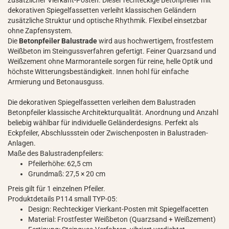
zusätzlicher Vierkant-Posten. Dieser rechteckige Betonpfeiler mit
dekorativen Spiegelfassetten verleiht klassischen Geländern
zusätzliche Struktur und optische Rhythmik. Flexibel einsetzbar
ohne Zapfensystem.
Die
Betonpfeiler Balustrade
wird aus hochwertigem, frostfestem
Weißbeton im Steingussverfahren gefertigt. Feiner Quarzsand und
Weißzement ohne Marmoranteile sorgen für reine, helle Optik und
höchste Witterungsbeständigkeit. Innen hohl für einfache
Armierung und Betonausguss.
Die dekorativen Spiegelfassetten verleihen dem Balustraden
Betonpfeiler klassische Architekturqualität. Anordnung und Anzahl
beliebig wählbar für individuelle Geländerdesigns. Perfekt als
Eckpfeiler, Abschlussstein oder Zwischenposten in Balustraden-
Anlagen.
Maße des Balustradenpfeilers:
Pfeilerhöhe: 62,5 cm
Grundmaß: 27,5 × 20 cm
Preis gilt für 1 einzelnen Pfeiler.
Produktdetails P114 small TYP-05:
Design: Rechteckiger Vierkant-Posten mit Spiegelfacetten
Material: Frostfester Weißbeton (Quarzsand + Weißzement)