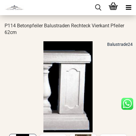
P114 Be­ton­pfei­ler Ba­lus­tra­den Recht­eck Vier­kant Pfei­ler
62cm
Balustrade24