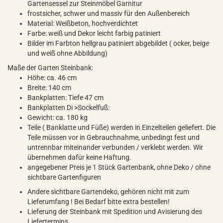
Gartensessel zur Steinmöbel Garnitur
frostsicher, schwer und massiv für den Außenbereich
Material: Weißbeton, hochverdichtet
Farbe: weiß und Dekor leicht farbig patiniert
Bilder im Farbton hellgrau patiniert abgebildet ( ocker, beige
und weiß ohne Abbildung)
Maße der Garten Steinbank:
Höhe: ca. 46 cm
Breite: 140 cm
Bankplatten: Tiefe 47 cm
Bankplatten Di >Sockelfuß:
Gewicht: ca. 180 kg
Teile ( Banklatte und Füße) werden in Einzelteilen geliefert. Die
Teile müssen vor in Gebrauchnahme, unbedingt fest und
untrennbar miteinander verbunden / verklebt werden. Wir
übernehmen dafür keine Haftung.
angegebener Preis je 1 Stück Gartenbank, ohne Deko / ohne
sichtbare Gartenfiguren
Andere sichtbare Gartendeko, gehören nicht mit zum
Lieferumfang ! Bei Bedarf bitte extra bestellen!
Lieferung der Steinbank mit Spedition und Avisierung des
Liefertermins