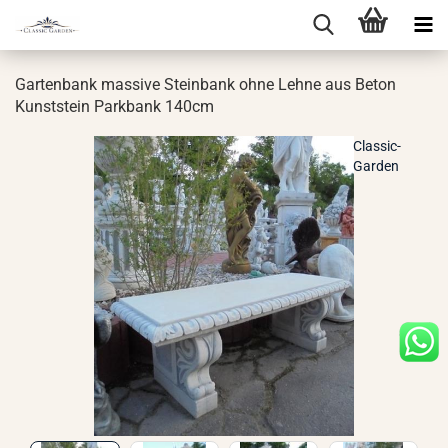
Gar­ten­bank mas­si­ve Stein­bank ohne Lehne aus Beton
Kunst­stein Park­bank 140cm
Classic-
Garden