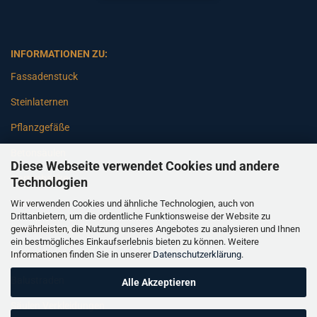
INFORMATIONEN ZU:
Fassadenstuck
Steinlaternen
Pflanzgefäße
Betonsäulen
Diese Webseite verwendet Cookies und andere
Gartenbänke
Technologien
Wir verwenden Cookies und ähnliche Technologien, auch von
Pfeiler
Drittanbietern, um die ordentliche Funktionsweise der Website zu
gewährleisten, die Nutzung unseres Angebotes zu analysieren und Ihnen
Gartenbrunnen
ein bestmögliches Einkaufserlebnis bieten zu können. Weitere
Informationen finden Sie in unserer
Datenschutzerklärung
.
Gartenfiguren
Balustraden
Alle Akzeptieren
Säulen Verkleidungen