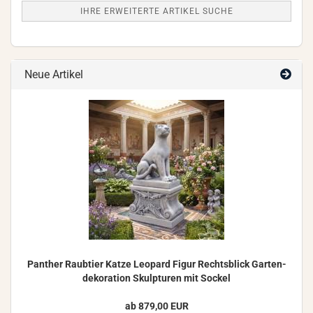
IHRE ERWEITERTE ARTIKEL SUCHE
Neue Artikel
Pan­ther Raub­tier Katze Leo­pard Figur Rechts­blick Gar­ten­
de­ko­ra­ti­on Skulp­tu­ren mit So­ckel
ab 879,00 EUR