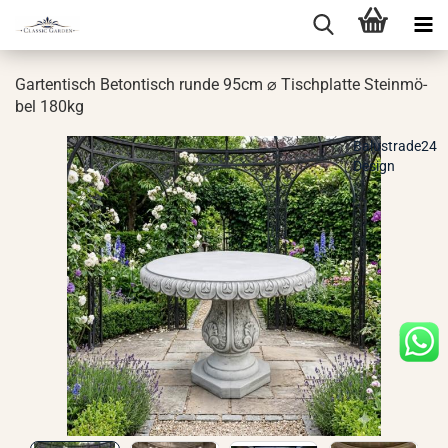
Gar­ten­tisch Be­ton­tisch runde 95cm ⌀ Tisch­plat­te Stein­mö­
bel 180kg
Balustrade24
Design