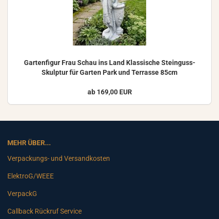
Gar­ten­fi­gur Frau Schau ins Land Klas­si­sche Steinguss-​
Skulptur für Gar­ten Park und Ter­ras­se 85cm
ab 169,00 EUR
MEHR ÜBER...
Verpackungs- und Versandkosten
ElektroG/WEEE
VerpackG
Callback Rückruf Service