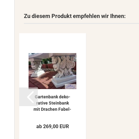
Zu diesem Produkt empfehlen wir Ihnen:
Gar­ten­bank de­ko­
ra­ti­ve Stein­bank
mit Dra­chen Fa­bel­
we­sen Beton...
ab 269,00 EUR