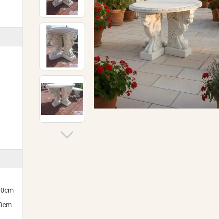
300cm
00cm