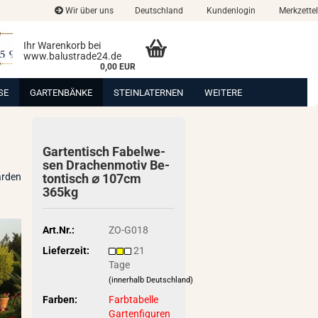
Wir über uns
Deutschland
Kundenlogin
Merkzettel
Ihr Warenkorb bei
www.balustrade24.de
0,00 EUR
SE
GARTENBÄNKE
STEINLATERNEN
WEITERE
Gar­ten­tisch Fa­bel­we­
sen Dra­chen­mo­tiv Be­
arden
ton­tisch ⌀ 107cm
365kg
Art.Nr.:
ZO-G018
Lieferzeit:
21
Tage
(innerhalb Deutschland)
Farben:
Farbtabelle
Gartenfiguren