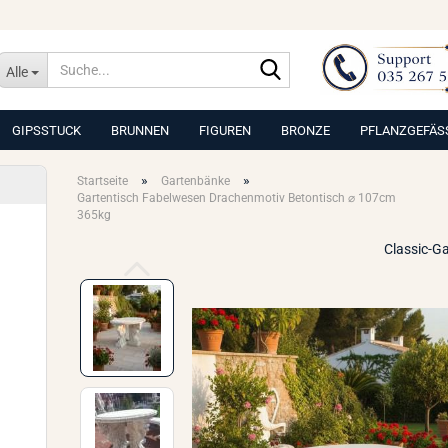
Suche...
Alle
GIPSSTUCK
BRUNNEN
FIGUREN
BRONZE
PFLANZGEFÄS
»
»
Startseite
Gartenbänke
Gartentisch Fabelwesen Drachenmotiv Betontisch ⌀ 107cm
365kg
Classic-G