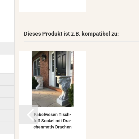
Dieses Produkt ist z.B. kompatibel zu:
Fa­bel­we­sen Tisch­
fuß So­ckel mit Dra­
chen­mo­tiv Dra­chen
Kon­so­le...