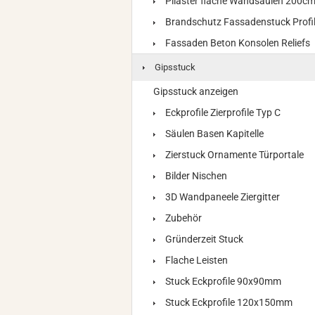
Pilaster flache Wandsäulen 200c
Brandschutz Fassadenstuck Profi
Fassaden Beton Konsolen Reliefs
Gipsstuck
Gipsstuck anzeigen
Eckprofile Zierprofile Typ C
Säulen Basen Kapitelle
Zierstuck Ornamente Türportale
Bilder Nischen
3D Wandpaneele Ziergitter
Zubehör
Gründerzeit Stuck
Flache Leisten
Stuck Eckprofile 90x90mm
Stuck Eckprofile 120x150mm