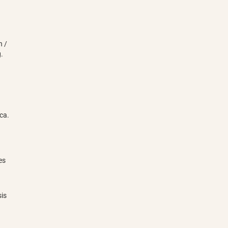
n /
.
ca.
es
is