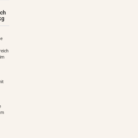
sch
kg
he
reich
 im
v
it
e
um