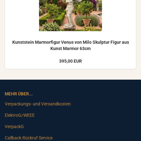
Kunst­stein Mar­mor­fi­gur Venus von Milo Skulp­tur Figur aus
Kunst Mar­mor 63cm
395,00 EUR
MEHR ÜBER...
Verpackungs- und Versandkosten
ElektroG/WEEE
VerpackG
Callback Rückruf Service