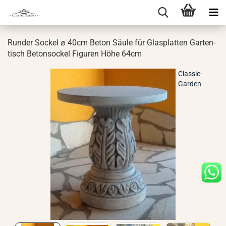
Run­der So­ckel ⌀ 40cm Beton Säule für Glas­plat­ten Gar­ten­
tisch Be­ton­so­ckel Fi­gu­ren Höhe 64cm
Classic-
Garden