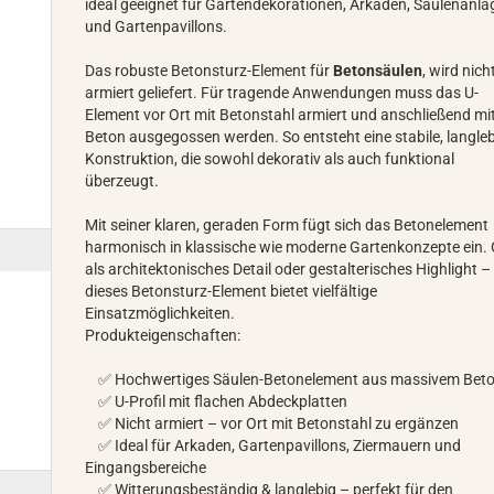
ideal geeignet für Gartendekorationen, Arkaden, Säulenanl
und Gartenpavillons.
Das robuste Betonsturz-Element für
Betonsäulen
, wird nich
armiert geliefert. Für tragende Anwendungen muss das U-
Element vor Ort mit Betonstahl armiert und anschließend mi
Beton ausgegossen werden. So entsteht eine stabile, langle
Konstruktion, die sowohl dekorativ als auch funktional
überzeugt.
Mit seiner klaren, geraden Form fügt sich das Betonelement
harmonisch in klassische wie moderne Gartenkonzepte ein.
als architektonisches Detail oder gestalterisches Highlight –
dieses Betonsturz-Element bietet vielfältige
Einsatzmöglichkeiten.
Produkteigenschaften:
✅ Hochwertiges Säulen-Betonelement aus massivem Bet
✅ U-Profil mit flachen Abdeckplatten
✅ Nicht armiert – vor Ort mit Betonstahl zu ergänzen
✅ Ideal für Arkaden, Gartenpavillons, Ziermauern und
Eingangsbereiche
✅ Witterungsbeständig & langlebig – perfekt für den