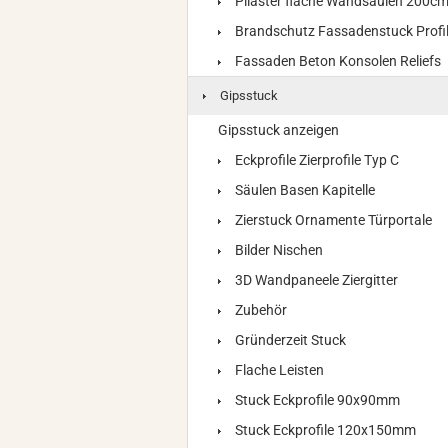
Pilaster flache Wandsäulen 200c
Brandschutz Fassadenstuck Profi
Fassaden Beton Konsolen Reliefs
Gipsstuck
Gipsstuck anzeigen
Eckprofile Zierprofile Typ C
Säulen Basen Kapitelle
Zierstuck Ornamente Türportale
Bilder Nischen
3D Wandpaneele Ziergitter
Zubehör
Gründerzeit Stuck
Flache Leisten
Stuck Eckprofile 90x90mm
Stuck Eckprofile 120x150mm