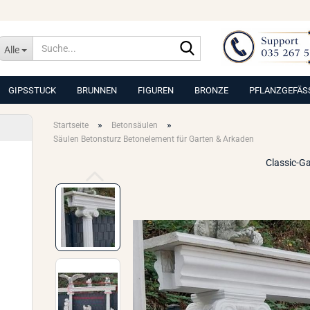
Suche...
Alle
GIPSSTUCK
BRUNNEN
FIGUREN
BRONZE
PFLANZGEFÄS
»
»
Startseite
Betonsäulen
Säulen Betonsturz Betonelement für Garten & Arkaden
Classic-G