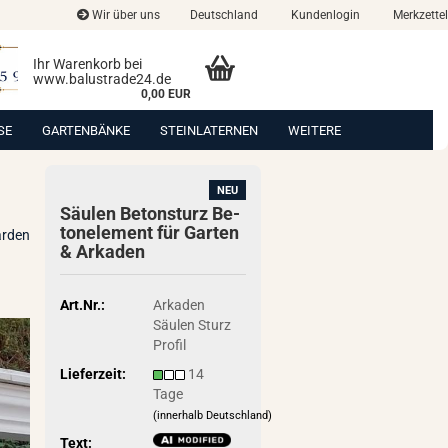
Wir über uns
Deutschland
Kundenlogin
Merkzettel
Ihr Warenkorb bei
www.balustrade24.de
0,00 EUR
SE
GARTENBÄNKE
STEINLATERNEN
WEITERE
NEU
Säu­len Be­ton­sturz Be­
ton­ele­ment für Gar­ten
arden
& Ar­ka­den
Art.Nr.:
Arkaden
Säulen Sturz
Profil
Lieferzeit:
14
Tage
(innerhalb Deutschland)
Text: