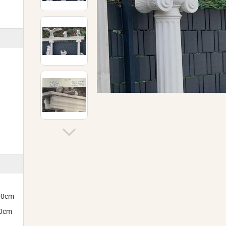
300cm
00cm