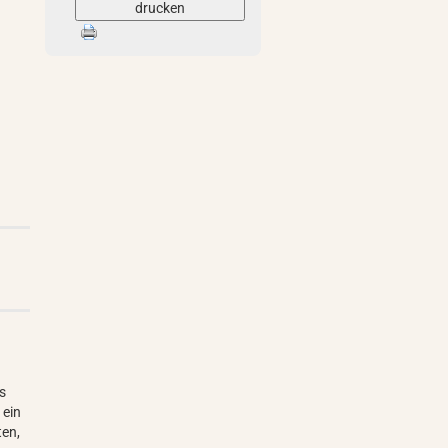
drucken
es
 ein
ten,