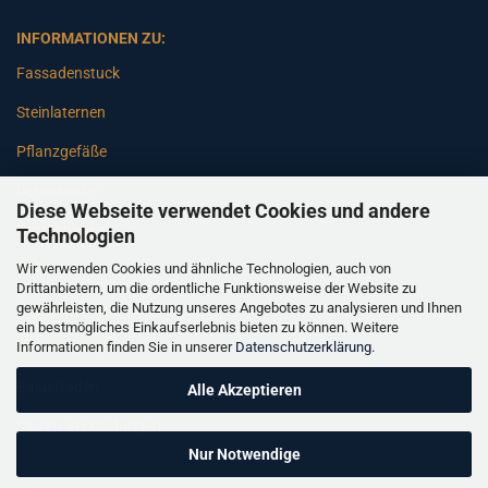
INFORMATIONEN ZU:
Fassadenstuck
Steinlaternen
Pflanzgefäße
Betonsäulen
Diese Webseite verwendet Cookies und andere
Gartenbänke
Technologien
Wir verwenden Cookies und ähnliche Technologien, auch von
Pfeiler
Drittanbietern, um die ordentliche Funktionsweise der Website zu
gewährleisten, die Nutzung unseres Angebotes zu analysieren und Ihnen
Gartenbrunnen
ein bestmögliches Einkaufserlebnis bieten zu können. Weitere
Informationen finden Sie in unserer
Datenschutzerklärung
.
Gartenfiguren
Balustraden
Alle Akzeptieren
Säulen Verkleidungen
Nur Notwendige