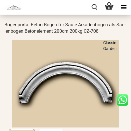
Bo­gen­por­tal Beton Bogen für Säule Ar­ka­den­bo­gen als Säu­
len­bo­gen Be­ton­ele­ment 200cm 200kg CZ-​708
Classic-
Garden