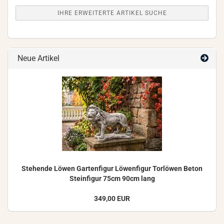
IHRE ERWEITERTE ARTIKEL SUCHE
Neue Artikel
Ste­hen­de Löwen Gar­ten­fi­gur Lö­wen­fi­gur Tor­lö­wen Beton
Stein­fi­gur 75cm 90cm lang
349,00 EUR