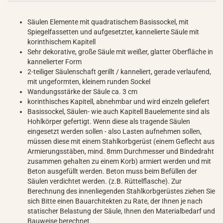
Säulen Elemente mit quadratischem Basissockel, mit
Spiegelfassetten und aufgesetzter, kannelierte Säule mit
korinthischem Kapitell
Sehr dekorative, große Säule mit weißer, glatter Oberfläche in
kannelierter Form
2-teiliger Säulenschaft gerillt / kanneliert, gerade verlaufend,
mit ungeformten, kleinem runden Sockel
Wandungsstärke der Säule ca. 3 cm
korinthisches Kapitell, abnehmbar und wird einzeln geliefert
Basissockel, Säulen- wie auch Kapitell Bauelemente sind als
Hohlkörper gefertigt. Wenn diese als tragende Säulen
eingesetzt werden sollen - also Lasten aufnehmen sollen,
müssen diese mit einem Stahlkorbgerüst (einem Geflecht aus
Armierungsstäben, mind. 8mm Durchmesser und Bindedraht
zusammen gehalten zu einem Korb) armiert werden und mit
Beton ausgefüllt werden. Beton muss beim Befüllen der
Säulen verdichtet werden. (z.B. Rüttelflasche). Zur
Berechnung des innenliegenden Stahlkorbgerüstes ziehen Sie
sich Bitte einen Bauarchitekten zu Rate, der Ihnen je nach
statischer Belastung der Säule, Ihnen den Materialbedarf und
Bauweise berechnet.