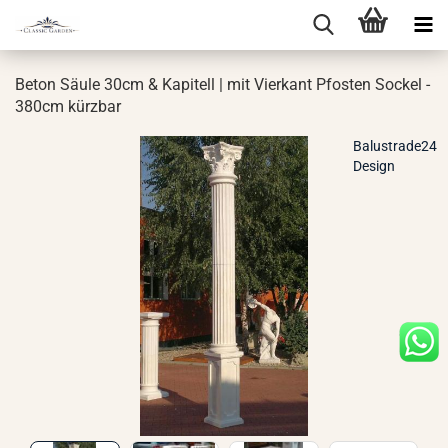
Beton Säule 30cm & Ka­pi­tell | mit Vier­kant Pfos­ten So­ckel -
380cm kürz­bar
Balustrade24
Design