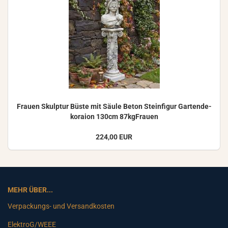
Frau­en Skulp­tur Büste mit Säule Beton Stein­fi­gur Gar­ten­de­
ko­rai­on 130cm 87kgFrauen
224,00 EUR
MEHR ÜBER...
Verpackungs- und Versandkosten
ElektroG/WEEE