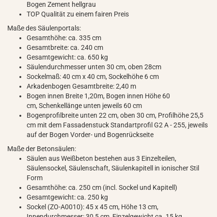
Bogen Zement hellgrau
TOP Qualität zu einem fairen Preis
Maße des Säulenportals:
Gesamthöhe: ca. 335 cm
Gesamtbreite: ca. 240 cm
Gesamtgewicht: ca. 650 kg
Säulendurchmesser unten 30 cm, oben 28cm
Sockelmaß: 40 cm x 40 cm, Sockelhöhe 6 cm
Arkadenbogen Gesamtbreite: 2,40 m
Bogen innen Breite 1,20m, Bogen innen Höhe 60
cm, Schenkellänge unten jeweils 60 cm
Bogenprofilbreite unten 22 cm, oben 30 cm, Profilhöhe 25,5
cm mit dem Fassadenstuck Standartprofil G2 A - 255, jeweils
auf der Bogen Vorder- und Bogenrückseite
Maße der Betonsäulen:
Säulen aus Weißbeton bestehen aus 3 Einzelteilen,
Säulensockel, Säulenschaft, Säulenkapitell in ionischer Stil
Form
Gesamthöhe: ca. 250 cm (incl. Sockel und Kapitell)
Gesamtgewicht: ca. 250 kg
Sockel (ZO-A0010): 45 x 45 cm, Höhe 13 cm,
Innendurchmesser: 30,5 cm, Einzelgewicht ca. 15 kg