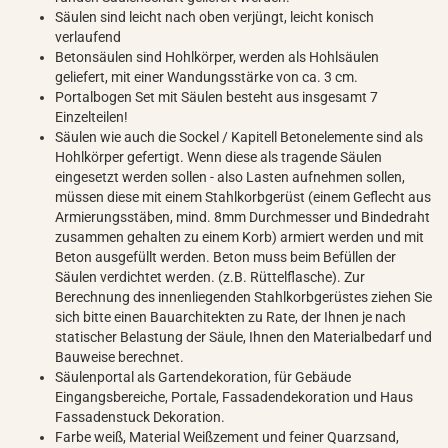
Säulen sind leicht nach oben verjüngt, leicht konisch
verlaufend
Betonsäulen sind Hohlkörper, werden als Hohlsäulen
geliefert, mit einer Wandungsstärke von ca. 3 cm.
Portalbogen Set mit Säulen besteht aus insgesamt 7
Einzelteilen!
Säulen wie auch die Sockel / Kapitell Betonelemente sind als
Hohlkörper gefertigt. Wenn diese als tragende Säulen
eingesetzt werden sollen - also Lasten aufnehmen sollen,
müssen diese mit einem Stahlkorbgerüst (einem Geflecht aus
Armierungsstäben, mind. 8mm Durchmesser und Bindedraht
zusammen gehalten zu einem Korb) armiert werden und mit
Beton ausgefüllt werden. Beton muss beim Befüllen der
Säulen verdichtet werden. (z.B. Rüttelflasche). Zur
Berechnung des innenliegenden Stahlkorbgerüstes ziehen Sie
sich bitte einen Bauarchitekten zu Rate, der Ihnen je nach
statischer Belastung der Säule, Ihnen den Materialbedarf und
Bauweise berechnet.
Säulenportal als Gartendekoration, für Gebäude
Eingangsbereiche, Portale, Fassadendekoration und Haus
Fassadenstuck Dekoration.
Farbe weiß, Material Weißzement und feiner Quarzsand,