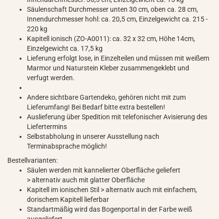
Säulenschaft Durchmesser unten 30 cm, oben ca. 28 cm,
Innendurchmesser hohl: ca. 20,5 cm, Einzelgewicht ca. 215 -
220 kg
Kapitell ionisch (ZO-A0011): ca. 32 x 32 cm, Höhe 14cm,
Einzelgewicht ca. 17,5 kg
Lieferung erfolgt lose, in Einzelteilen und müssen mit weißem
Marmor und Naturstein Kleber zusammengeklebt und
verfugt werden.
Andere sichtbare Gartendeko, gehören nicht mit zum
Lieferumfang! Bei Bedarf bitte extra bestellen!
Auslieferung über Spedition mit telefonischer Avisierung des
Liefertermins
Selbstabholung in unserer Ausstellung nach
Terminabsprache möglich!
Bestellvarianten:
Säulen werden mit kannelierter Oberfläche geliefert
> alternativ auch mit glatter Oberfläche
Kapitell im ionischen Stil > alternativ auch mit einfachem,
dorischem Kapitell lieferbar
Standartmäßig wird das Bogenportal in der Farbe weiß