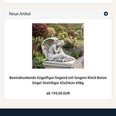
Neue Artikel
Be­ein­dru­cken­de En­gel­fi­gur lie­gend mit lan­gem Kleid Beton
Engel Stein­fi­gur 42x54cm 45kg
ab 195,00 EUR