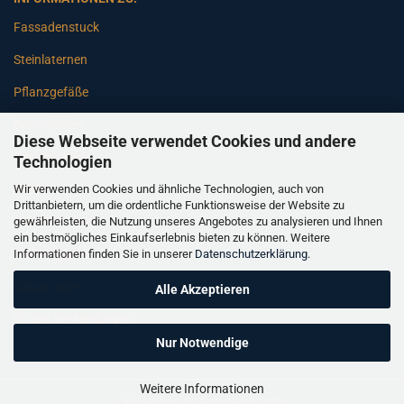
Fassadenstuck
Steinlaternen
Pflanzgefäße
Betonsäulen
Diese Webseite verwendet Cookies und andere
Gartenbänke
Technologien
Wir verwenden Cookies und ähnliche Technologien, auch von
Pfeiler
Drittanbietern, um die ordentliche Funktionsweise der Website zu
gewährleisten, die Nutzung unseres Angebotes zu analysieren und Ihnen
Gartenbrunnen
ein bestmögliches Einkaufserlebnis bieten zu können. Weitere
Informationen finden Sie in unserer
Datenschutzerklärung
.
Gartenfiguren
Balustraden
Alle Akzeptieren
Säulen Verkleidungen
Nur Notwendige
Weitere Informationen
Onlineshop
by Gambio © 2026