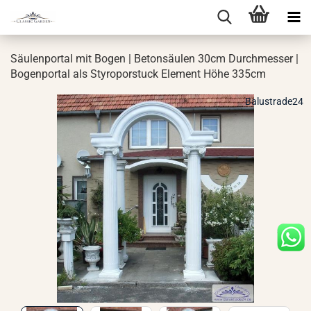
Säu­len­por­tal mit Bogen | Be­ton­säu­len 30cm Durch­mes­ser |
Bo­gen­por­tal als Sty­ro­por­stuck Ele­ment Höhe 335cm
Balustrade24