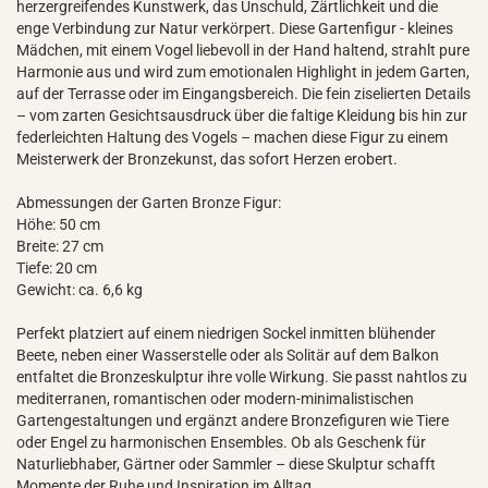
herzergreifendes Kunstwerk, das Unschuld, Zärtlichkeit und die
enge Verbindung zur Natur verkörpert. Diese Gartenfigur - kleines
Mädchen, mit einem Vogel liebevoll in der Hand haltend, strahlt pure
Harmonie aus und wird zum emotionalen Highlight in jedem Garten,
auf der Terrasse oder im Eingangsbereich. Die fein ziselierten Details
– vom zarten Gesichtsausdruck über die faltige Kleidung bis hin zur
federleichten Haltung des Vogels – machen diese Figur zu einem
Meisterwerk der Bronzekunst, das sofort Herzen erobert.​
Abmessungen der Garten Bronze Figur:
Höhe: 50 cm
Breite: 27 cm
Tiefe: 20 cm
Gewicht: ca. 6,6 kg
Perfekt platziert auf einem niedrigen Sockel inmitten blühender
Beete, neben einer Wasserstelle oder als Solitär auf dem Balkon
entfaltet die Bronzeskulptur ihre volle Wirkung. Sie passt nahtlos zu
mediterranen, romantischen oder modern-minimalistischen
Gartengestaltungen und ergänzt andere Bronzefiguren wie Tiere
oder Engel zu harmonischen Ensembles. Ob als Geschenk für
Naturliebhaber, Gärtner oder Sammler – diese Skulptur schafft
Momente der Ruhe und Inspiration im Alltag.