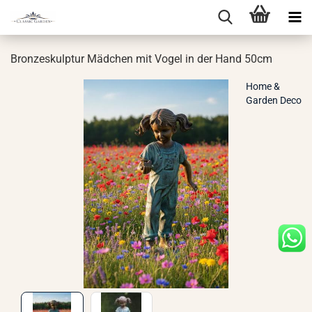
Bron­ze­skulp­tur Mäd­chen mit Vogel in der Hand 50cm
Home &
Garden Deco