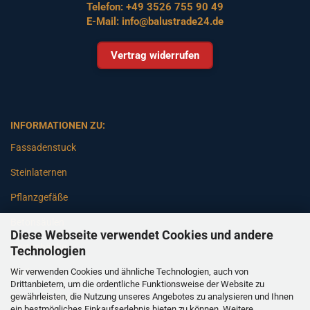
Telefon:
+49 3526 755 90 49
E-Mail:
info@balustrade24.de
Vertrag widerrufen
INFORMATIONEN ZU:
Fassadenstuck
Steinlaternen
Pflanzgefäße
Betonsäulen
Diese Webseite verwendet Cookies und andere
Gartenbänke
Technologien
Wir verwenden Cookies und ähnliche Technologien, auch von
Pfeiler
Drittanbietern, um die ordentliche Funktionsweise der Website zu
gewährleisten, die Nutzung unseres Angebotes zu analysieren und Ihnen
Gartenbrunnen
ein bestmögliches Einkaufserlebnis bieten zu können. Weitere