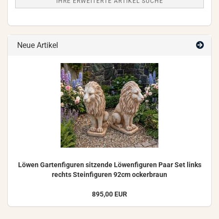
IHRE ERWEITERTE ARTIKEL SUCHE
Neue Artikel
Löwen Gar­ten­fi­gu­ren sit­zen­de Lö­wen­fi­gu­ren Paar Set links
rechts Stein­fi­gu­ren 92cm ocker­braun
895,00 EUR