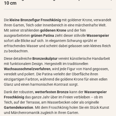
10 cm
Die
kleine Bronzefigur Froschkönig
mit goldener Krone, verwandelt
Ihren Garten, Teich oder Innenbereich in eine märchenhafte Welt.
Mit seiner strahlenden
goldenen Krone
und der fein
ausgearbeiteten
grünen Patina
zieht dieser stilvolle
Wasserspeier
sofort alle Blicke auf sich. In elegantem Schwung sprüht er
erfrischendes Wasser und scheint dabei gelassen sein kleines Reich
zu beobachten.
Diese detailreiche
Bronzeskulptur
vereint künstlerische Handarbeit
mit funktionalem Design. Hergestellt im traditionellen
Wachsausschmelzverfahren
, wird jede Figur von Hand gegossen,
veredelt und poliert. Die Patina verleiht der Oberfläche ihren
einzigartigen Farbton, während die goldene Krone für einen edlen
Glanz und einen harmonischen Kontrast sorgt.
Dank der robusten,
wetterfesten Bronze
kann der
Wasserspeier
Froschkönig
das ganze Jahr über im Freien verbleiben – ob im
Teich, auf der Terrasse, am Wasserbecken oder als originelle
Gartendekoration
. Mit dem Froschkönig holen Sie ein Stück Kunst
und Märchenromantik zugleich in Ihren Garten.