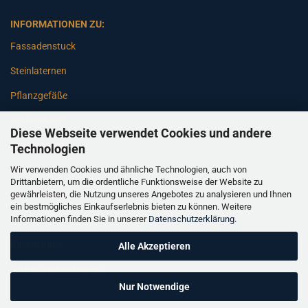
INFORMATIONEN ZU:
Fassadenstuck
Steinlaternen
Pflanzgefäße
Betonsäulen
Diese Webseite verwendet Cookies und andere
Gartenbänke
Technologien
Wir verwenden Cookies und ähnliche Technologien, auch von
Pfeiler
Drittanbietern, um die ordentliche Funktionsweise der Website zu
gewährleisten, die Nutzung unseres Angebotes zu analysieren und Ihnen
Gartenbrunnen
ein bestmögliches Einkaufserlebnis bieten zu können. Weitere
Informationen finden Sie in unserer
Datenschutzerklärung
.
Gartenfiguren
Balustraden
Alle Akzeptieren
Säulen Verkleidungen
Nur Notwendige