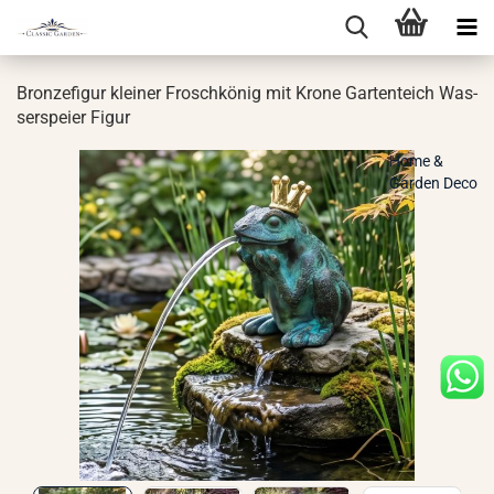
Bron­ze­fi­gur klei­ner Frosch­kö­nig mit Krone Gar­ten­teich Was­
ser­spei­er Figur
Home &
Garden Deco