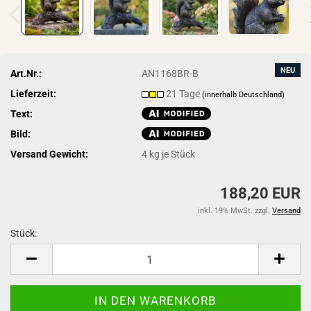
NEU
Art.Nr.:
AN1168BR-B
Lieferzeit:
21 Tage
(innerhalb Deutschland)
Text:
Bild:
Versand Gewicht:
4
kg je Stück
188,20 EUR
inkl. 19% MwSt. zzgl.
Versand
Stück:
Stück