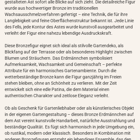
gestalteten Ast sofort alle Blicke auf sich zieht. Die detailreiche Figur
wurde aus hochwertiger Bronze im traditionellen
Wachsausschmelzverfahren gefertigt – eine Technik, die für ihre
Langlebigkeit und feine Oberflächenstruktur bekannt ist. Jede Linie
des Fells, jede Kontur des Astes wurde kunstvoll ausgearbeitet und
verleiht der Figur eine nahezu lebendige Ausdruckskraft.
Diese Bronzefigur eignet sich ideal als stilvolle Gartendeko, als
Blickfang auf der Terrasse oder als besonderes Highlight zwischen
Blumen und Sträuchern. Das Erdmännchen symbolisiert
Aufmerksamkeit, Wachsamkeit und Gemeinschaft – perfekte
Attribute für ein harmonisches Gartenambiente. Durch die
wetterbeständige Bronze kann die Figur ganzjährig im Freien
stehen bleiben, ohne an Schönheit zu verlieren. Mit der Zeit
entwickelt sich eine edle Patina, die dem Material einen
authentischen Charakter und zeitlose Eleganz verleiht.
Ob als Geschenk für Gartenliebhaber oder als künstlerisches Objekt
in der eigenen Gartengestaltung – dieses Bronze Erdmännchen auf
dem Ast vereint kunstvolle Handarbeit, natürliche Ausstrahlung und
beständige Qualität. Es fügt sich harmonisch in jede Umgebung ein,
ob rustikal, modern oder klassisch. Besonders in Kombination mit
anderen Bronzefiguren entsteht ein lebendiges Ensemble, das den