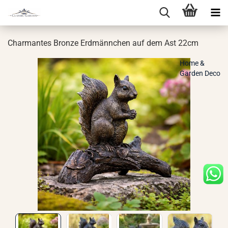
Char­man­tes Bron­ze Erd­männ­chen auf dem Ast 22cm
Home &
Garden Deco