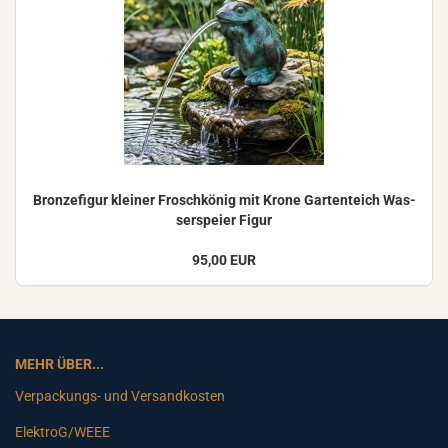
Bron­ze­fi­gur klei­ner Frosch­kö­nig mit Krone Gar­ten­teich Was­
ser­spei­er Figur
95,00 EUR
MEHR ÜBER...
Verpackungs- und Versandkosten
ElektroG/WEEE