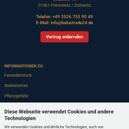
01561 Priestewitz / Zottewitz
Telefon:
+49 3526 755 90 49
E-Mail:
info@balustrade24.de
Vertrag widerrufen
INFORMATIONEN ZU:
Fassadenstuck
Steinlaternen
Pflanzgefäße
Betonsäulen
Diese Webseite verwendet Cookies und andere
Gartenbänke
Technologien
Wir verwenden Cookies und ähnliche Technologien, auch von
Pfeiler