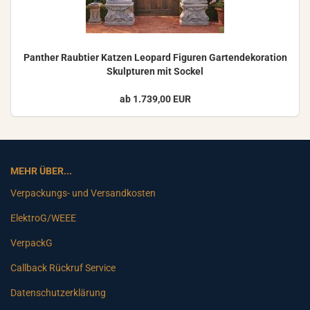
Pan­ther Raub­tier Kat­zen Leo­pard Fi­gu­ren Gar­ten­de­ko­ra­ti­on
Skulp­tu­ren mit So­ckel
ab 1.739,00 EUR
MEHR ÜBER...
Verpackungs- und Versandkosten
ElektroG/WEEE
VerpackG
Callback Rückruf Service
Datenschutzerklärung