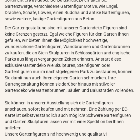
Sortiment etwas dabei. Bei Balustrade24 erhalten Sie
Gartenzwerge, verschiedene Gartenfigur Motive, wie Engel,
Drachen, Schafe, Löwen, einen Buddha und antike Gartenfiguren,
sowie weitere, lustige Gartenfiguren aus Beton.
Der Gartengestaltung sind mit unserer Gartendeko Figuren sind
keine Grenzen gesetzt. Egal welche Figuren für den Garten Ihnen
gefallen, wir bieten Ihnen die Möglichkeit hochwertige,
wunderschöne Gartenfiguren, Wandbrunnen und Gartenbrunnen
zu kaufen, die an Stein Skulpturen in Schlossgärten und englische
Parks aus längst vergangenen Zeiten erinnern. Anstatt diese
exklusive Gartendeko wie Skulpturen, Steinfiguren oder
Gartenfiguren nur im nächstgelegenen Park zu bestaunen, können
Sie damit nun auch Ihren eigenen Garten schmücken. Ihre
Gartengestaltung können sie darüber hinaus mit stilvoller
Gartendeko wie Gartenbrunnen, Säulen und Balustraden vollenden.
Sie können in unserer Ausstellung sich die Gartenfiguren
anschauen, sofort kaufen und mit nehmen. Eine Zahlung per EC-
Karte ist selbstverständlich auch möglich! Schwere Gartenfiguren
und Garten Skulpturen lassen wir mit einer Spedition bei Ihnen
anliefern.
Unsere Gartenfiguren sind hochwertig und qualitativ!