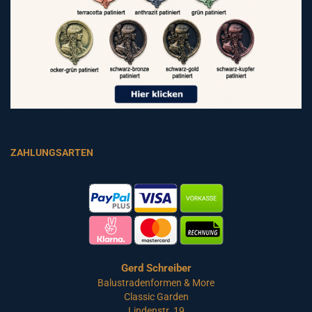
ZAHLUNGSARTEN
Gerd Schreiber
Balustradenformen & More
Classic Garden
Lindenstr. 19