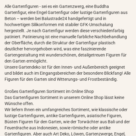
Alle Gartenfiguren - sei es ein Gartenzwerg, eine Buddha
Gartenfigur, eine Engel Gartenfigur oder lustige Gartenfiguren aus
Beton – werden bei Balustrade24 handgefertigt und in
hochwertigen Silikonformen mit stabiler GFK-Umschalung
hergestellt. Je nach Gartenfigur werden diese verschiedenfarbig
patiniert. Patinierung ist eine manuelle farbliche Nachbehandlung
der Oberfläche, durch die Struktur der Gartenfigur plastisch
deutlicher hervorgehoben wird, was eine faszinierende
Gartengestaltung mit wunderschönen, detailgetreuen Figuren für
den Garten ermöglicht.
Unsere Gartendeko ist für den Innen- und Außenbereich geeignet
und bildet auch im Eingangsbereichen der besondere Blickfang! Alle
Figuren für den Garten sind Witterungs- und Frostbeständig.
Großes Gartenfiguren Sortiment im Online Shop
Das Gartenfiguren Sortiment in unserem Online Shop lässt keine
Wünsche offen.
Wir liefern Ihnen ein umfangreiches Sortiment, wie klassische oder
lustige Gartenfiguren, antike Gartenfiguren, asiatische Figuren,
Büsten Figuren für den Garten, wie der Torwächter aus Bali und der
Feuerdrache aus Indonesien, sowie römische oder antike
Gartenfiguren. Aber auch Art Deko, Löwen, Gartenzwerge, Engel,