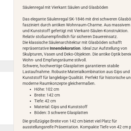
Säulenregal mit Vierkant Säulen und Glasböden
Das elegante Säulenregal SK-1846 mit drei schweren Glasb
fasziniert durch antiken Wohnraum-Charme. Aus massivem
und Kunststoff gefertigt mit Vierkant-Säulen-Konstruktion.
Relativ stoßunempfindlich für sicheren Dauereinsatz.
Die klassische Säulenarchitektur mit Glasböden schafft
repräsentative
Innendekoration
. Ideal zur Aufstellung von
Skulpturen, Vasen und Deko-Objekten. Die antike Optik berei
Wohn- und Empfangsräume stilvoll.
Schwere, hochwertige Glasplatten garantieren stabile
Lastaufnahme. Robuste Materialkombination aus Gips und
Kunststoff für langlebige Qualität. Perfekt für historische u
moderne Raumkonzepte gleichermaßen.
Höhe: 102 cm
Breite: 142 cm
Tiefe: 42 cm
Material: Gips und Kunststoff
Böden: 3 schwere Glasplatten
Die großzügige Breite von 142 cm bietet viel Platz für
ausstellungsreife Präsentation. Kompakte Tiefe von 42 cm 