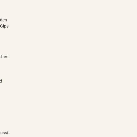
öden
 Gips
chert
nd
passt