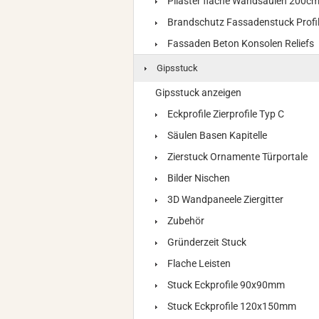
Pilaster flache Wandsäulen 200c
Brandschutz Fassadenstuck Profi
Fassaden Beton Konsolen Reliefs
Gipsstuck
Gipsstuck anzeigen
Eckprofile Zierprofile Typ C
Säulen Basen Kapitelle
Zierstuck Ornamente Türportale
Bilder Nischen
3D Wandpaneele Ziergitter
Zubehör
Gründerzeit Stuck
Flache Leisten
Stuck Eckprofile 90x90mm
Stuck Eckprofile 120x150mm