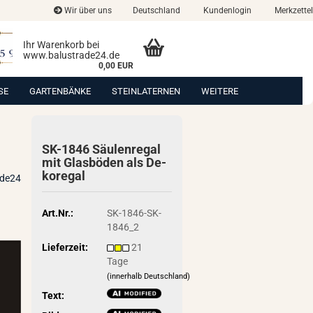
Wir über uns
Deutschland
Kundenlogin
Merkzettel
Ihr Warenkorb bei
www.balustrade24.de
0,00 EUR
SE
GARTENBÄNKE
STEINLATERNEN
WEITERE
SK-​1846 Säu­len­re­gal
mit Glas­bö­den als De­
ko­re­gal
ade24
Art.Nr.:
SK-1846-SK-
1846_2
Lieferzeit:
21
Tage
(innerhalb Deutschland)
Text: