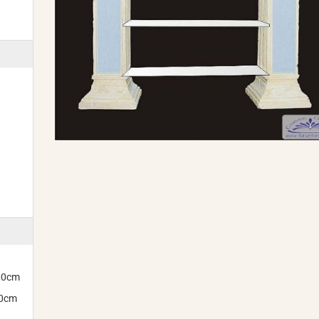
300cm
00cm