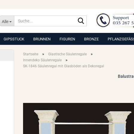
Suche...
Alle
GIPSSTUCK
BRUNNEN
FIGUREN
BRONZE
PFLANZGEFÄS
»
»
Startseite
Glastische Säulenregale
»
Innendeko Säulenregale
SK-1846 Säulenregal mit Glasböden als Dekoregal
Balustr