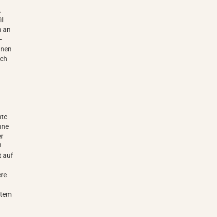
.
il
n an
-
nnen
uch
nte
hne
er
!
t auf
ere
htem