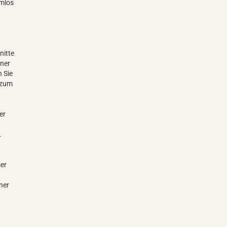
emlos
nitte
iner
 Sie
 zum
er
.
ser
ner