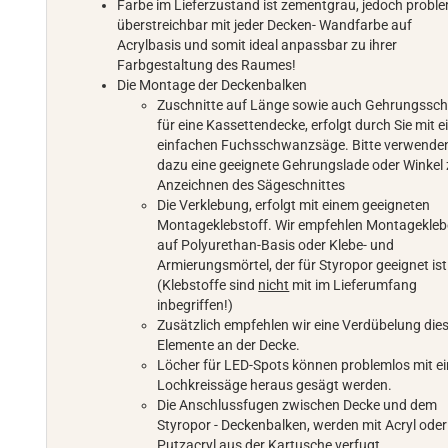
Farbe im Lieferzustand ist zementgrau, jedoch probl
überstreichbar mit jeder Decken- Wandfarbe auf
Acrylbasis und somit ideal anpassbar zu ihrer
Farbgestaltung des Raumes!
Die Montage der Deckenbalken
Zuschnitte auf Länge sowie auch Gehrungssch
für eine Kassettendecke, erfolgt durch Sie mit e
einfachen Fuchsschwanzsäge. Bitte verwenden
dazu eine geeignete Gehrungslade oder Winkel
Anzeichnen des Sägeschnittes
Die Verklebung, erfolgt mit einem geeigneten
Montageklebstoff. Wir empfehlen Montagekleb
auf Polyurethan-Basis oder Klebe- und
Armierungsmörtel, der für Styropor geeignet ist
(Klebstoffe sind
nicht
mit im Lieferumfang
inbegriffen!)
Zusätzlich empfehlen wir eine Verdübelung die
Elemente an der Decke.
Löcher für LED-Spots können problemlos mit ei
Lochkreissäge heraus gesägt werden.
Die Anschlussfugen zwischen Decke und dem
Styropor - Deckenbalken, werden mit Acryl oder
Putzacryl aus der Kartusche verfugt.