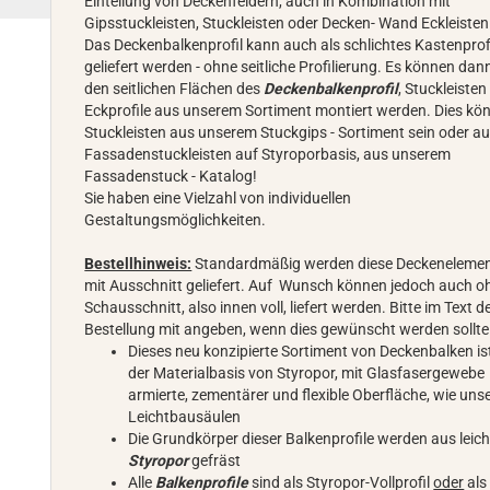
Einteilung von Deckenfeldern, auch in Kombination mit
Gipsstuckleisten, Stuckleisten oder Decken- Wand Eckleisten
Das Deckenbalkenprofil kann auch als schlichtes Kastenprof
geliefert werden - ohne seitliche Profilierung. Es können dan
den seitlichen Flächen des
Deckenbalkenprofil
, Stuckleisten 
Eckprofile aus unserem Sortiment montiert werden. Dies kö
Stuckleisten aus unserem Stuckgips - Sortiment sein oder a
Fassadenstuckleisten auf Styroporbasis, aus unserem
Fassadenstuck - Katalog!
Sie haben eine Vielzahl von individuellen
Gestaltungsmöglichkeiten.
Bestellhinweis:
Standardmäßig werden diese Deckeneleme
mit Ausschnitt geliefert. Auf Wunsch können jedoch auch o
Schausschnitt, also innen voll, liefert werden. Bitte im Text d
Bestellung mit angeben, wenn dies gewünscht werden sollte
Dieses neu konzipierte Sortiment von Deckenbalken is
der Materialbasis von Styropor, mit Glasfasergewebe
armierte, zementärer und flexible Oberfläche, wie uns
Leichtbausäulen
Die Grundkörper dieser Balkenprofile werden aus leic
Styropor
gefräst
Alle
Balkenprofile
sind als Styropor-Vollprofil
oder
als