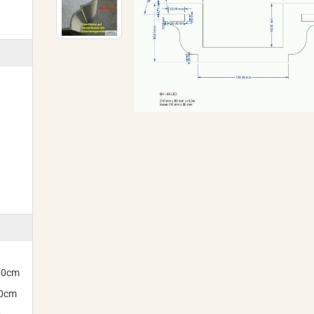
300cm
00cm