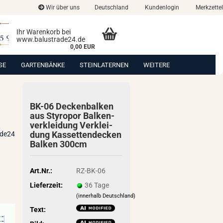
Wir über uns
Deutschland
Kundenlogin
Merkzettel
Ihr Warenkorb bei
www.balustrade24.de
0,00 EUR
SE
GARTENBÄNKE
STEINLATERNEN
WEITERE
BK-06 De­cken­bal­ken
aus Sty­ro­por Bal­ken­
ver­klei­dung Ver­klei­
dung Kas­set­ten­de­cken
ade24
Bal­ken 300cm
Art.Nr.:
RZ-BK-06
Lieferzeit:
36 Tage
(innerhalb Deutschland)
Text: