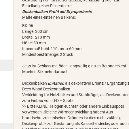
Gestaltung von Kassettendecken, Verkleidung oder zur
Einteilung einer Felderdecke
Deckenbalken Profil auf Styroporbasis
Maße eines einzelnen Balkens:
BK-06
Länge: 300 cm
Breite : 210 mm
Höhe: 80 mm
Innenmaß hohl: 110 mm x 60 mm
Mindestbestllmenge: 2 Stück
Jetzt ist Schluss mit öden, langweilig glatten Betondecken!
Machen Sie mehr daraus!
Deckenbalken
Imitation
als dekorativer Ersatz / Ergänzung
Deco Wood Deckennbalken
Verkleidung für Holzbalken und Stahlträger, als Deckenunte
zum Einbau von LED – Spots
>> Bitte KEINE Halogenleuchten oder andere Einbauspots
verwenden, die eine Wärmeentwicklung haben! Aus
brandschutztechnischen Gründen ist dies nicht zulässig!
Deckenprofile zur Gestaltung als Kassettendecke, oder auch