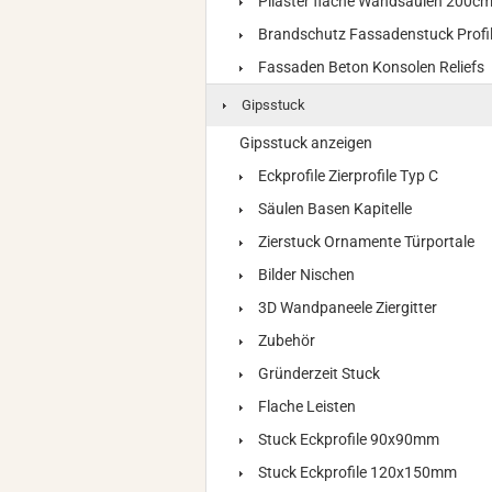
Pilaster flache Wandsäulen 200c
Brandschutz Fassadenstuck Profi
Fassaden Beton Konsolen Reliefs
Gipsstuck
Gipsstuck anzeigen
Eckprofile Zierprofile Typ C
Säulen Basen Kapitelle
Zierstuck Ornamente Türportale
Bilder Nischen
3D Wandpaneele Ziergitter
Zubehör
Gründerzeit Stuck
Flache Leisten
Stuck Eckprofile 90x90mm
Stuck Eckprofile 120x150mm