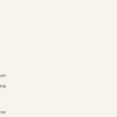
 zum
rzug
 zur