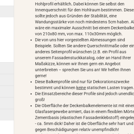
Hohlprofil erhältlich
.
Dabei können Sie selbst den
Innenquerschnitt für den Hohlraum bestimmen. Diese
sollte jedoch aus Gründen der Stabilität, eine
Wandungsstärke von noch mindestens 5cm haben. A
wäre ein maximaler Ausschnitt bei einem Deckenbalk
von 210x80 mm, von max. 110x30mm möglich.
Die von uns hier vorgestellten Abmessungen sind
Beispiele. Sollten Sie andere Querschnittmaße oder ei
anderes Seitenprofil wünschen (z.B. ein Profil aus
unserem Fassadenstuckkatalog, oder an Hand Ihrer
Maßskizze, können wir Ihnen gern ein Angebot
unterbreiten – sprechen Sie uns an! Wir helfen Ihnen
gerne!
Diese Balkenprofile sind nur für Dekorationszwecke
bestimmt und können
keine
statischen Lasten tragen
Die Einsatzbereiche dieser Profile sind jedoch unendli
groß!
Die Oberfläche der Deckenbalkenelemente ist mit ein
Glasfasergewebe armiert, das in einem flexiblen Mörte
Zementbasis (elastischen Fassadenklebstoff) eingeleg
- ca. 5mm dick! Daher ist die Oberfläche sehr hart und
gegen Beschädigungen relativ unempfindlich!