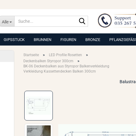
Suche...
Alle
GIPSSTUCK
BRUNNEN
FIGUREN
BRONZE
PFLANZGEFÄS
»
»
Startseite
LED Profile Rosetten
»
Deckenbalken Styropor 300cm
BK-06 Deckenbalken aus Styropor Balkenverkleidung
Verkleidung Kassettendecken Balken 300cm
Balustr