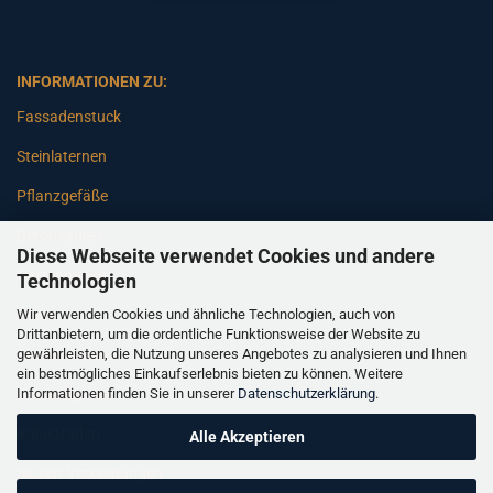
INFORMATIONEN ZU:
Fassadenstuck
Steinlaternen
Pflanzgefäße
Betonsäulen
Diese Webseite verwendet Cookies und andere
Gartenbänke
Technologien
Wir verwenden Cookies und ähnliche Technologien, auch von
Pfeiler
Drittanbietern, um die ordentliche Funktionsweise der Website zu
gewährleisten, die Nutzung unseres Angebotes zu analysieren und Ihnen
Gartenbrunnen
ein bestmögliches Einkaufserlebnis bieten zu können. Weitere
Informationen finden Sie in unserer
Datenschutzerklärung
.
Gartenfiguren
Balustraden
Alle Akzeptieren
Säulen Verkleidungen