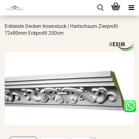
Eck­leis­te De­cken In­nen­stuck | Hart­schaum Zier­pro­fil
72x80mm Eck­pro­fil 200cm