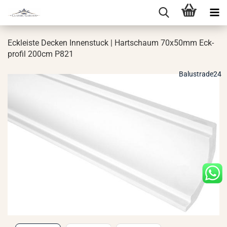
Eck­leis­te De­cken In­nen­stuck | Hart­schaum 70x50mm Eck­
pro­fil 200cm P821
Balustrade24