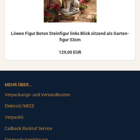
Löwen Figur Beton Stein­fi­gur links Blick sit­zend als Gar­ten­
fi­gur 53cm
129,00 EUR
MEHR ÜBER...
Verpackungs- und Versandkosten
ElektroG/WEEE
VerpackG
Callback Rückruf Service
Datenschutzerklärung