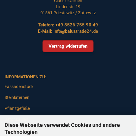
Classic Garden
Lindenstr. 19
01561 Priestewitz / Zottewitz
Telefon:
+49 3526 755 90 49
E-Mail:
info@balustrade24.de
Vertrag widerrufen
INFORMATIONEN ZU:
Fassadenstuck
Steinlaternen
Pflanzgefäße
Betonsäulen
Diese Webseite verwendet Cookies und andere
Gartenbänke
Technologien