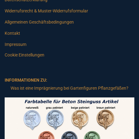
Widerrufsrecht & Muster-Widerrufsformular
Allgemeinen Geschäftsbedingungen
Kontakt
Impressum
Cookie Einstellungen
INFORMATIONEN ZU:
Was ist eine Imprägnierung bei Gartenfiguren Pflanzgefäßen?