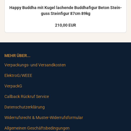
Happy Bud­dha mit Kugel la­chen­de Bud­dha­fi­gur Beton Stein­
guss Stein­fi­gur 87cm 89kg
210,00 EUR
MEHR ÜBER...
Verpackungs- und Versandkosten
ElektroG/WEEE
VerpackG
Callback Rückruf Service
Datenschutzerklärung
Widerrufsrecht & Muster-Widerrufsformular
Allgemeinen Geschäftsbedingungen