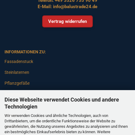
Telefon:
+49 3526 755 90 49
E-Mail:
info@balustrade24.de
Vertrag widerrufen
INFORMATIONEN ZU:
Fassadenstuck
Steinlaternen
Pflanzgefäße
Betonsäulen
Diese Webseite verwendet Cookies und andere
Gartenbänke
Technologien
Wir verwenden Cookies und ähnliche Technologien, auch von
Pfeiler
Drittanbietern, um die ordentliche Funktionsweise der Website zu
gewährleisten, die Nutzung unseres Angebotes zu analysieren und Ihnen
Gartenbrunnen
ein bestmögliches Einkaufserlebnis bieten zu können. Weitere