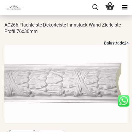
AC266 Flach­leis­te De­kor­leis­te Innn­stuck Wand Zier­leis­te
Pro­fil 76x30mm
Balustrade24