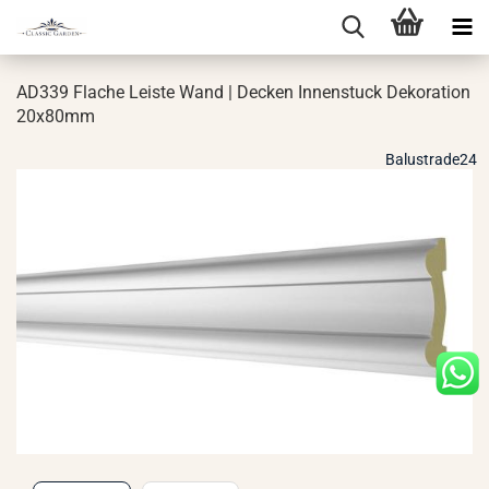
AD339 Fla­che Leis­te Wand | De­cken In­nen­stuck De­ko­ra­ti­on
20x80mm
Balustrade24