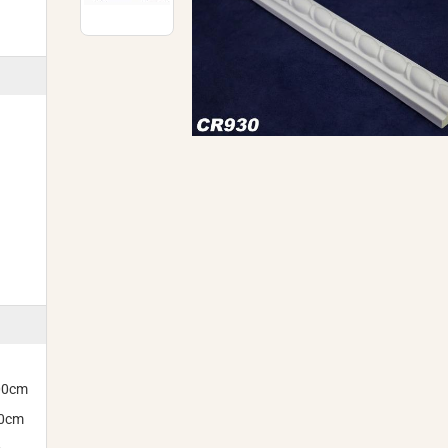
300cm
00cm