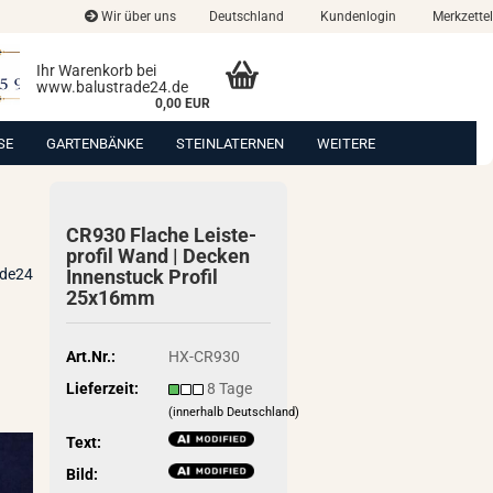
Wir über uns
Deutschland
Kundenlogin
Merkzettel
Ihr Warenkorb bei
www.balustrade24.de
0,00 EUR
SE
GARTENBÄNKE
STEINLATERNEN
WEITERE
CR930 Fla­che Leis­te­
pro­fil Wand | De­cken
ade24
In­nen­stuck Pro­fil
25x16mm
Art.Nr.:
HX-CR930
Lieferzeit:
8 Tage
(innerhalb Deutschland)
Text:
Bild: