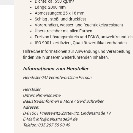
Dichte: ca. 550 kg/m³
Länge: 2000 mm
Abmessungen: 25 x 16 mm
Schlag-, stoß- und druckfest
Vorgrundiert, wasser- und feuchtigkeitsresistent
Überstreichbar mit allen Farben
Frei von Lösungsmitteln und FCKW, umweltfreundlich
ISO 9001 zertifiziert, Qualitätszertifikat vorhanden
Hilfreiche Informationen zur Anwendung und Verarbeitung
finden Sie in unseren weiterführenden Inhalten.
Hersteller/EU Verantwortliche Person
Hersteller
Unternehmensname
Balustradenformen & More / Gerd Schreiber
Adresse:
D-01561 Priestewitz-Zottewitz, Lindenstraße 19
E-Mail: info@balustrade24.de
Telefon: 035 267 55 90 49