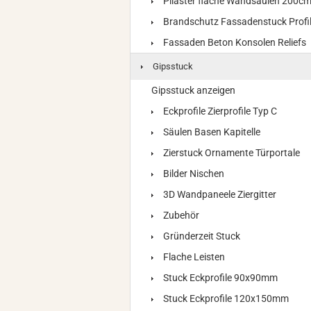
Pilaster flache Wandsäulen 200c
Brandschutz Fassadenstuck Profi
Fassaden Beton Konsolen Reliefs
Gipsstuck
Gipsstuck anzeigen
Eckprofile Zierprofile Typ C
Säulen Basen Kapitelle
Zierstuck Ornamente Türportale
Bilder Nischen
3D Wandpaneele Ziergitter
Zubehör
Gründerzeit Stuck
Flache Leisten
Stuck Eckprofile 90x90mm
Stuck Eckprofile 120x150mm