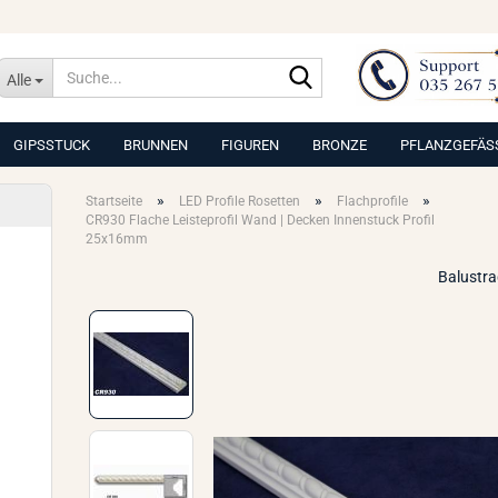
Suche...
Alle
GIPSSTUCK
BRUNNEN
FIGUREN
BRONZE
PFLANZGEFÄS
»
»
»
Startseite
LED Profile Rosetten
Flachprofile
CR930 Flache Leisteprofil Wand | Decken Innenstuck Profil
25x16mm
Balustr