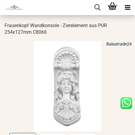
Frau­en­kopf Wand­kon­so­le - Zier­ele­ment aus PUR
254x127mm C8066
Balustrade24