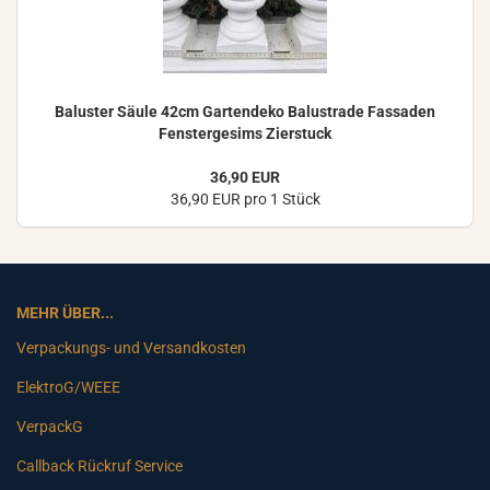
Ba­lus­ter Säule 42cm Gar­ten­de­ko Ba­lus­tra­de Fas­sa­den
Fens­ter­ge­sims Zier­stuck
36,90 EUR
36,90 EUR pro 1 Stück
MEHR ÜBER...
Verpackungs- und Versandkosten
ElektroG/WEEE
VerpackG
Callback Rückruf Service