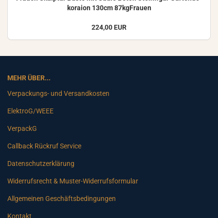
ko­rai­on 130cm 87kgFrauen
224,00 EUR
MEHR ÜBER...
Verpackungs- und Versandkosten
ElektroG/WEEE
VerpackG
Callback Rückruf Service
Datenschutzerklärung
Widerrufsrecht & Muster-Widerrufsformular
Allgemeinen Geschäftsbedingungen
Kontakt