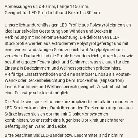
Abmessungen 64 x 40 mm, Länge 1150 mm.
Geeignet für LED-Strip Lichtband Breite bis 30 mm.
Unsere lichtundurchlässigen LED-Profile aus Polystyrol eignen sich
ideal zur stilvollen Gestaltung von Wänden und Decken in
Verbindung mit indirekter Beleuchtung. Die dekorativen LED-
Stuckprofile werden aus extrudiertem Polystyrol gefertigt und mit
einer widerstandsfähigen Schutzschicht auf Acrylpolymerbasis
versehen. Dadurch sind die Profile besonders leicht, druckfest sowie
beständig gegen Feuchtigkeit und Schimmel, was sie auch für den
Einsatz in Badezimmern und Wellnessbereichen prädestiniert.
Vielfältige Einsatzmethoden und eine nahtloser Einbau als Vouten-,
Wand- oder Deckenbeleuchtung beim Trockenbau (Gipskarton)
Leiste. Für Innen- und Wellnessbereich geeignet. Zuschnitt ist mit
einer Feinsäge sehr leicht möglich.
Die Profile sind speziell für eine unkomplizierte Installation moderner
LED-Streifen konzipiert. Dank ihrer an den Trockenbau angepassten
Stärke lassen sie sich optimal mit Gipskartonsystemen
kombinieren. So entsteht eine fugenlose Optik mit unsichtbarer
Befestigung an Wand und Decke.
Bitte beachten Sie: LED-Bänder bzw. Leuchtmittel sind nicht im