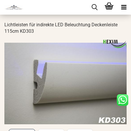
Licht­leis­ten für in­di­rek­te LED Be­leuch­tung De­cken­leis­te
115cm KD303