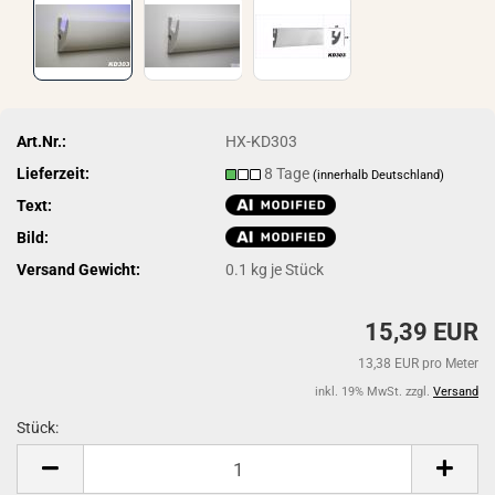
Art.Nr.:
HX-KD303
Lieferzeit:
8 Tage
(innerhalb Deutschland)
Text:
Bild:
Versand Gewicht:
0.1
kg je Stück
15,39 EUR
13,38 EUR pro Meter
inkl. 19% MwSt. zzgl.
Versand
Stück:
Stück