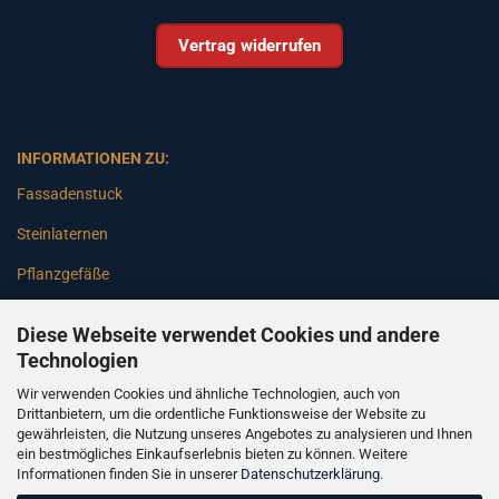
Vertrag widerrufen
INFORMATIONEN ZU:
Fassadenstuck
Steinlaternen
Pflanzgefäße
Betonsäulen
Diese Webseite verwendet Cookies und andere
Gartenbänke
Technologien
Wir verwenden Cookies und ähnliche Technologien, auch von
Pfeiler
Drittanbietern, um die ordentliche Funktionsweise der Website zu
gewährleisten, die Nutzung unseres Angebotes zu analysieren und Ihnen
Gartenbrunnen
ein bestmögliches Einkaufserlebnis bieten zu können. Weitere
Informationen finden Sie in unserer
Datenschutzerklärung
.
Gartenfiguren