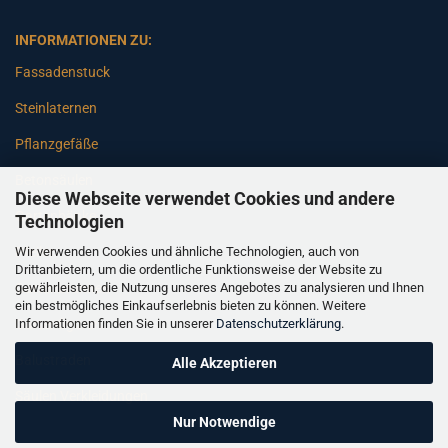
INFORMATIONEN ZU:
Fassadenstuck
Steinlaternen
Pflanzgefäße
Betonsäulen
Diese Webseite verwendet Cookies und andere
Gartenbänke
Technologien
Wir verwenden Cookies und ähnliche Technologien, auch von
Pfeiler
Drittanbietern, um die ordentliche Funktionsweise der Website zu
gewährleisten, die Nutzung unseres Angebotes zu analysieren und Ihnen
Gartenbrunnen
ein bestmögliches Einkaufserlebnis bieten zu können. Weitere
Informationen finden Sie in unserer
Datenschutzerklärung
.
Gartenfiguren
Balustraden
Alle Akzeptieren
Säulen Verkleidungen
Nur Notwendige