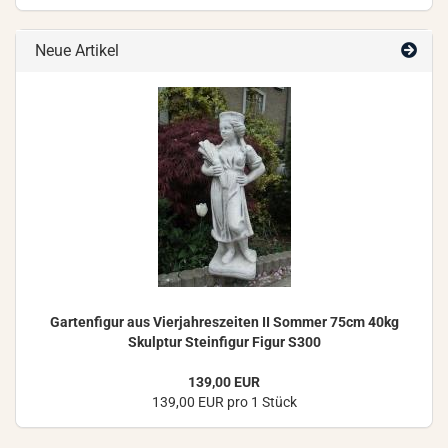
Neue Artikel
Gar­ten­fi­gur aus Vier­jah­res­zei­ten II Som­mer 75cm 40kg
Skulp­tur Stein­fi­gur Figur S300
139,00 EUR
139,00 EUR pro 1 Stück