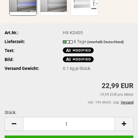
Art.Nr.:
HX-KD405
Lieferzeit:
8 Tage
(innerhalb Deutschland)
Text:
Bild:
Versand Gewicht:
0.1
kg je Stück
22,99 EUR
19,99 EUR pro Meter
inkl. 19% MwSt. zzgl.
Versand
Stück:
Stück