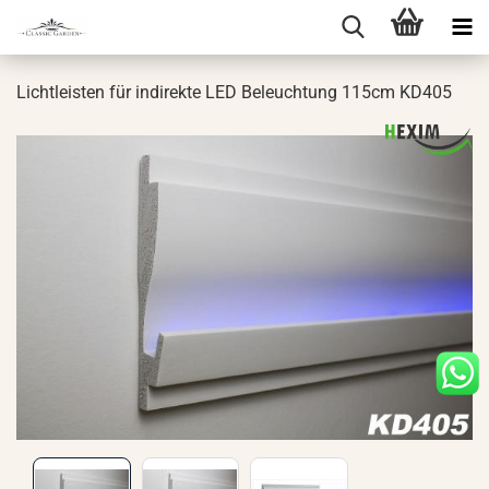
Licht­leis­ten für in­di­rek­te LED Be­leuch­tung 115cm KD405