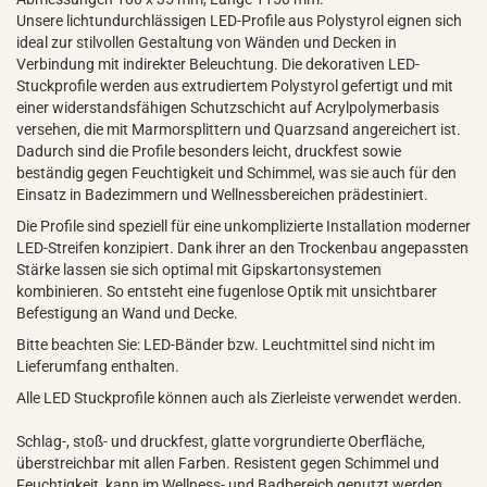
Unsere lichtundurchlässigen LED-Profile aus Polystyrol eignen sich
ideal zur stilvollen Gestaltung von Wänden und Decken in
Verbindung mit indirekter Beleuchtung. Die dekorativen LED-
Stuckprofile werden aus extrudiertem Polystyrol gefertigt und mit
einer widerstandsfähigen Schutzschicht auf Acrylpolymerbasis
versehen, die mit Marmorsplittern und Quarzsand angereichert ist.
Dadurch sind die Profile besonders leicht, druckfest sowie
beständig gegen Feuchtigkeit und Schimmel, was sie auch für den
Einsatz in Badezimmern und Wellnessbereichen prädestiniert.
Die Profile sind speziell für eine unkomplizierte Installation moderner
LED-Streifen konzipiert. Dank ihrer an den Trockenbau angepassten
Stärke lassen sie sich optimal mit Gipskartonsystemen
kombinieren. So entsteht eine fugenlose Optik mit unsichtbarer
Befestigung an Wand und Decke.
Bitte beachten Sie: LED-Bänder bzw. Leuchtmittel sind nicht im
Lieferumfang enthalten.
Alle LED Stuckprofile können auch als Zierleiste verwendet werden.
Schlag-, stoß- und druckfest, glatte vorgrundierte Oberfläche,
überstreichbar mit allen Farben. Resistent gegen Schimmel und
Feuchtigkeit, kann im Wellness- und Badbereich genutzt werden.