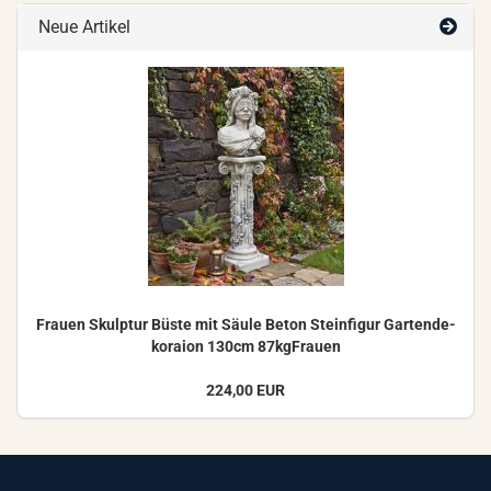
Neue Artikel
Frau­en Skulp­tur Büste mit Säule Beton Stein­fi­gur Gar­ten­de­
ko­rai­on 130cm 87kgFrauen
224,00 EUR