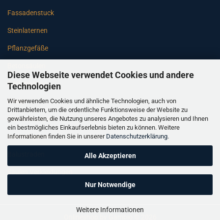
Fassadenstuck
Steinlaternen
Pflanzgefäße
Betonsäulen
Diese Webseite verwendet Cookies und andere
Gartenbänke
Technologien
Wir verwenden Cookies und ähnliche Technologien, auch von
Pfeiler
Drittanbietern, um die ordentliche Funktionsweise der Website zu
gewährleisten, die Nutzung unseres Angebotes zu analysieren und Ihnen
Gartenbrunnen
ein bestmögliches Einkaufserlebnis bieten zu können. Weitere
Informationen finden Sie in unserer
Datenschutzerklärung
.
Gartenfiguren
Balustraden
Alle Akzeptieren
Säulen Verkleidungen
Nur Notwendige
Weitere Informationen
Onlineshop
by Gambio © 2026