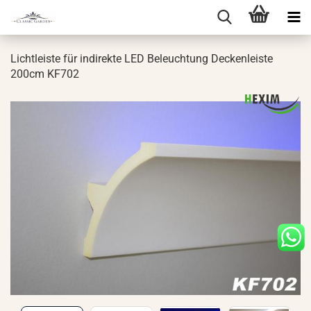
Licht­leis­te für in­di­rek­te LED Be­leuch­tung De­cken­leis­te
200cm KF702