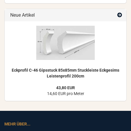
Neue Artikel
Eck­pro­fil C-46 Gips­stuck 85x85mm Stuck­leis­te Eck­ge­sims
Leis­ten­pro­fil 200cm
43,80 EUR
14,60 EUR pro Meter
MEHR ÜBER...