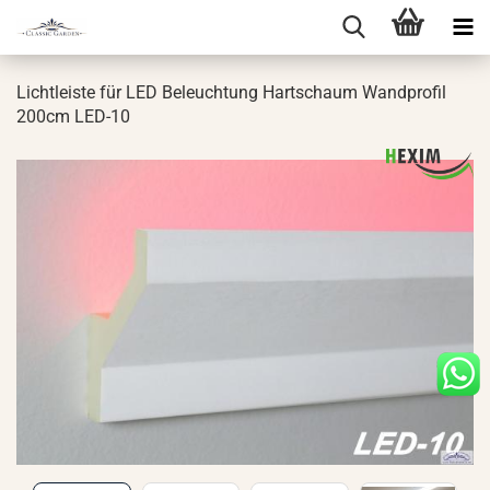
Licht­leis­te für LED Be­leuch­tung Hart­schaum Wand­pro­fil
200cm LED-​10