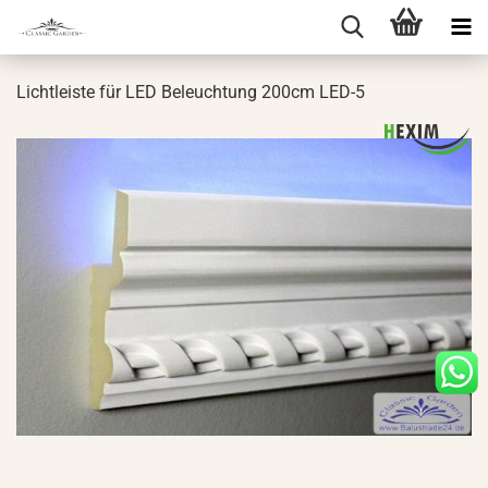
Licht­leis­te für LED Be­leuch­tung 200cm LED-5