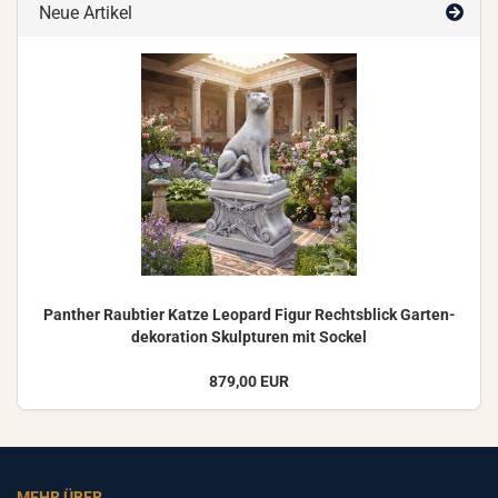
Neue Artikel
Pan­ther Raub­tier Katze Leo­pard Figur Rechts­blick Gar­ten­
de­ko­ra­ti­on Skulp­tu­ren mit So­ckel
879,00 EUR
MEHR ÜBER...