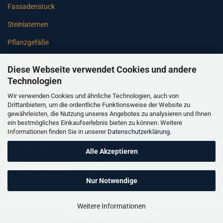
Fassadenstuck
Steinlaternen
Pflanzgefäße
Betonsäulen
Diese Webseite verwendet Cookies und andere
Gartenbänke
Technologien
Wir verwenden Cookies und ähnliche Technologien, auch von
Pfeiler
Drittanbietern, um die ordentliche Funktionsweise der Website zu
gewährleisten, die Nutzung unseres Angebotes zu analysieren und Ihnen
Gartenbrunnen
ein bestmögliches Einkaufserlebnis bieten zu können. Weitere
Informationen finden Sie in unserer
Datenschutzerklärung
.
Gartenfiguren
Balustraden
Alle Akzeptieren
Säulen Verkleidungen
Nur Notwendige
Weitere Informationen
Onlineshop
by Gambio © 2026