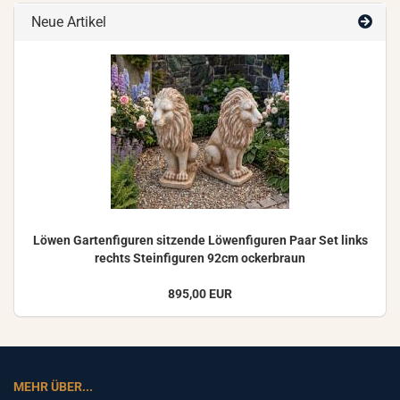
Neue Artikel
Löwen Gar­ten­fi­gu­ren sit­zen­de Lö­wen­fi­gu­ren Paar Set links
rechts Stein­fi­gu­ren 92cm ocker­braun
895,00 EUR
MEHR ÜBER...