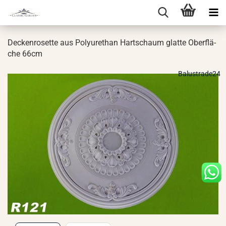
De­cken­ro­set­te aus Po­ly­ure­than Hart­schaum glat­te Ober­flä­
che 66cm
Balustrade24