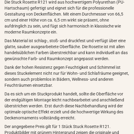
Die Stuck Rosette R121 wird aus hochwertigem Polyurethan (PU-
Hartschaum) gefertigt und eignet sich für die professionelle
Gestaltung von Deckenflächen. Mit einem Durchmesser von 66,5
cm und einer Höhe von ca. 6,5 cm wirkt sie präsent, ohne
aufdringlich zu sein, und fügt sich harmonisch in klassische wie
moderne Raumkonzepte ein.
Das Material ist schlag-, stoß- und druckfest und verfügt über eine
glatte, sauber ausgearbeitete Oberfläche. Die Rosette ist mit allen
handelsüblichen Farben überstreichbar und kann individuell an das
gewünschte Farb- und Raumkonzept angepasst werden.
Dank der hohen Resistenz gegen Feuchtigkeit und Schimmel ist
dieses Stuckelement nicht nur für Wohn- und Schlafräume geeignet,
sondern auch problemlos in Bädern, Wellness- und anderen
Feuchträumen einsetzbar.
Da es sich um ein Stuckprodukt handelt, sollte die Oberfläche vor
der endgültigen Montage leicht nachbearbeitet und anschließend
überstrichen werden. Erst durch diese Nachbehandlung wird der
optimale optische Effekt erzielt und die hochwertige Wirkung des
Deckenornaments vollständig erreicht.
Der angegebene Preis gilt für 1 Stück Stuck Rosette R121.
Produktbilder mit grünem Hintergrund zeigen die originale und