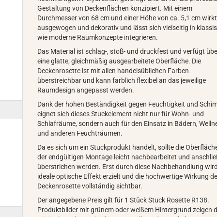
Gestaltung von Deckenflächen konzipiert. Mit einem
Durchmesser von 68 cm und einer Höhe von ca. 5,1 cm wirkt
ausgewogen und dekorativ und lässt sich vielseitig in klassi
wie moderne Raumkonzepte integrieren.
Das Material ist schlag-, stoß- und druckfest und verfügt üb
eine glatte, gleichmäßig ausgearbeitete Oberfläche. Die
Deckenrosette ist mit allen handelsüblichen Farben
überstreichbar und kann farblich flexibel an das jeweilige
Raumdesign angepasst werden.
Dank der hohen Beständigkeit gegen Feuchtigkeit und Schi
eignet sich dieses Stuckelement nicht nur für Wohn- und
Schlafräume, sondern auch für den Einsatz in Bädern, Welln
und anderen Feuchträumen.
Da es sich um ein Stuckprodukt handelt, sollte die Oberfläch
der endgültigen Montage leicht nachbearbeitet und anschli
überstrichen werden. Erst durch diese Nachbehandlung wird
ideale optische Effekt erzielt und die hochwertige Wirkung d
Deckenrosette vollständig sichtbar.
Der angegebene Preis gilt für 1 Stück Stuck Rosette R138.
Produktbilder mit grünem oder weißem Hintergrund zeigen d