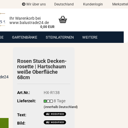
Wir über uns
Deutschland
Kundenlogin
Merkzettel
Ihr Warenkorb bei
www.balustrade24.de
0,00 EUR
SE
GARTENBÄNKE
STEINLATERNEN
WEITERE
Rosen Stuck De­cken­
ro­set­te | Hart­schaum
weiße Ober­flä­che
68cm
ade24
Art.Nr.:
HX-R138
Lieferzeit:
8 Tage
(innerhalb Deutschland)
Text:
Bild: