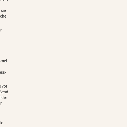
 sie
sche
er
mmel
ess-
e vor
eßend
 der
er
ie