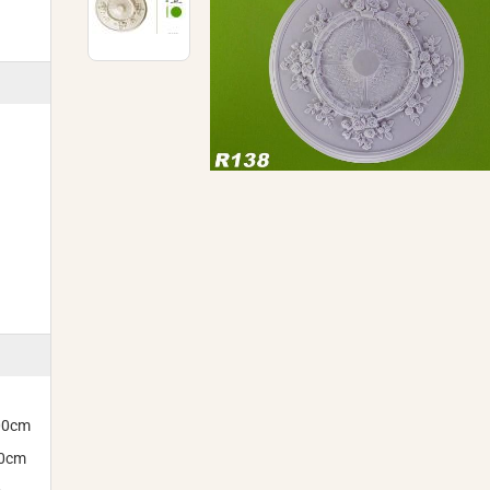
300cm
00cm