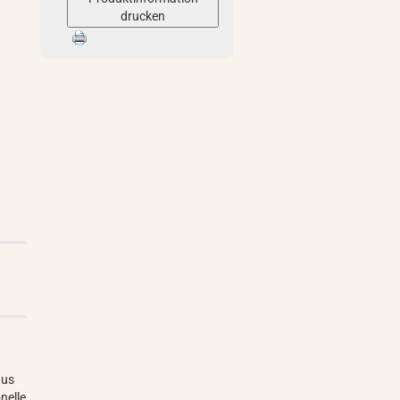
drucken
aus
nelle