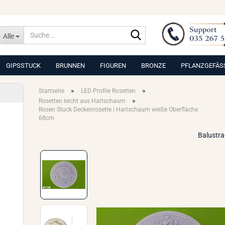
Suche...
Alle
GIPSSTUCK
BRUNNEN
FIGUREN
BRONZE
PFLANZGEFÄS
»
»
Startseite
LED Profile Rosetten
»
Rosetten leicht aus Hartschaum
Rosen Stuck Deckenrosette | Hartschaum weiße Oberfläche
68cm
Balustr