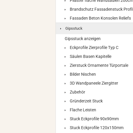
Pilaster flache Wandsäulen 200c
Brandschutz Fassadenstuck Profi
Fassaden Beton Konsolen Reliefs
Gipsstuck
Gipsstuck anzeigen
Eckprofile Zierprofile Typ C
Säulen Basen Kapitelle
Zierstuck Ornamente Türportale
Bilder Nischen
3D Wandpaneele Ziergitter
Zubehör
Gründerzeit Stuck
Flache Leisten
Stuck Eckprofile 90x90mm
Stuck Eckprofile 120x150mm