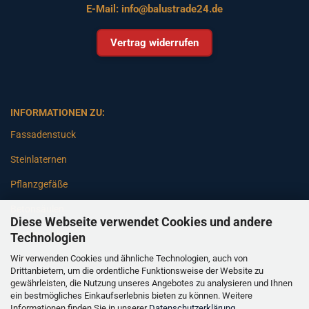
E-Mail:
info@balustrade24.de
Vertrag widerrufen
INFORMATIONEN ZU:
Fassadenstuck
Steinlaternen
Pflanzgefäße
Betonsäulen
Diese Webseite verwendet Cookies und andere
Gartenbänke
Technologien
Wir verwenden Cookies und ähnliche Technologien, auch von
Pfeiler
Drittanbietern, um die ordentliche Funktionsweise der Website zu
gewährleisten, die Nutzung unseres Angebotes zu analysieren und Ihnen
Gartenbrunnen
ein bestmögliches Einkaufserlebnis bieten zu können. Weitere
Informationen finden Sie in unserer
Datenschutzerklärung
.
Gartenfiguren