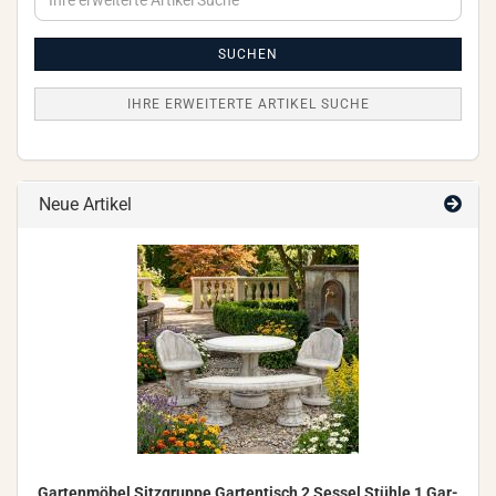
erweiterte
Artikel
Suche
SUCHEN
IHRE ERWEITERTE ARTIKEL SUCHE
Neue Artikel
Gar­ten­mö­bel Sitz­grup­pe Gar­ten­tisch 2 Ses­sel Stüh­le 1 Gar­