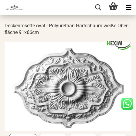
De­cken­ro­set­te oval | Po­ly­ure­than Hart­schaum weiße Ober­
flä­che 91x66cm