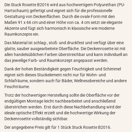
Die Stuck Rosette B2016 wird aus hochwertigem Polyurethan (PU-
Hartschaum) gefertigt und eignet sich für die professionelle
Gestaltung von Deckenflächen. Durch die ovale Form mit den
Maßen 91 x 66 cm und einer Höhe von ca. 4 cm setzt sie elegante
Akzente und fügt sich harmonisch in klassische wie moderne
Raumkonzepte ein.
Das Material ist schlag-, stoß- und druckfest und verfügt über eine
glatte, sauber ausgearbeitete Oberfläche. Die Deckenrosette ist mit
allen handelsüblichen Farben überstreichbar und kann individuell an
das jeweilige Farb- und Raumkonzept angepasst werden.
Dank der hohen Beständigkeit gegen Feuchtigkeit und Schimmel
eignet sich dieses Stuckelement nicht nur für Wohn- und
Schlafräume, sondern auch für Bäder, Wellnessbereiche und andere
Feuchträume.
Trotz der hochwertigen Herstellung sollte die Oberfläche vor der
endgültigen Montage leicht nachbearbeitet und anschließend
überstrichen werden. Erst durch diese Nachbehandlung wird der
ideale optische Effekt erzielt und die hochwertige Wirkung der
Deckenrosette vollständig sichtbar.
Der angegebene Preis gilt für 1 Stück Stuck Rosette B2016.