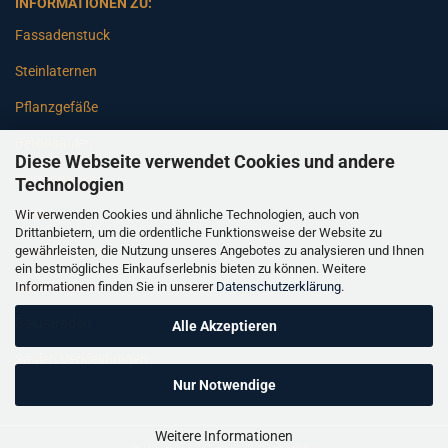
INFORMATIONEN ZU:
Fassadenstuck
Steinlaternen
Pflanzgefäße
Betonsäulen
Diese Webseite verwendet Cookies und andere
Gartenbänke
Technologien
Wir verwenden Cookies und ähnliche Technologien, auch von
Pfeiler
Drittanbietern, um die ordentliche Funktionsweise der Website zu
gewährleisten, die Nutzung unseres Angebotes zu analysieren und Ihnen
Gartenbrunnen
ein bestmögliches Einkaufserlebnis bieten zu können. Weitere
Informationen finden Sie in unserer
Datenschutzerklärung
.
Gartenfiguren
Balustraden
Alle Akzeptieren
Säulen Verkleidungen
Nur Notwendige
Weitere Informationen