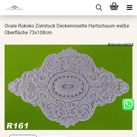
Ovale Ro­ko­ko Zier­stuck De­cken­ro­set­te Hart­schaum weiße
Ober­flä­che 73x108cm
Balustrade24