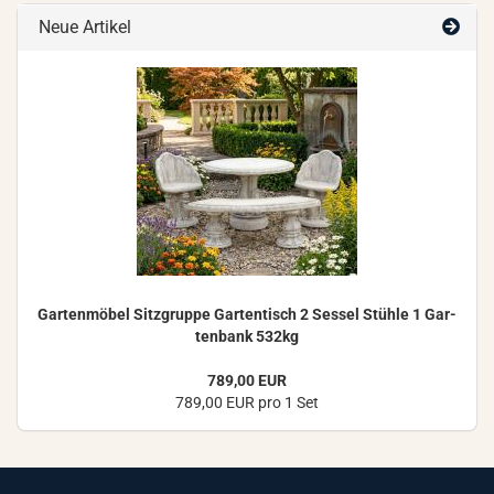
Neue Artikel
Gar­ten­mö­bel Sitz­grup­pe Gar­ten­tisch 2 Ses­sel Stüh­le 1 Gar­
ten­bank 532kg
789,00 EUR
789,00 EUR pro 1 Set