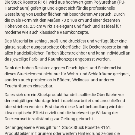
Die Stuck Rosette R161 wird aus hochwertigem Polyurethan (PU-
Hartschaum) gefertigt und eignet sich für die professionelle
Gestaltung von Deckenflächen mit besonderem Anspruch. Durch
die ovale Form mit den Maßen 73 x 108 cm und einer dezenten
Höhe von ca. 2,5 cm wirkt sie elegant und flach und ist ideal für
moderne wie auch klassische Raumkonzepte.
Das Material ist schlag-, stoß- und druckfest und verfügt über eine
glatte, sauber ausgearbeitete Oberfläche. Die Deckenrosette ist mit
allen handelsüblichen Farben überstreichbar und kann individuell an
das jeweilige Farb- und Raumkonzept angepasst werden.
Dank der hohen Resistenz gegen Feuchtigkeit und Schimmel ist
dieses Stuckelement nicht nur für Wohn- und Schlafräume geeignet,
sondern auch problemlos in Bädern, Wellness- und anderen
Feuchträumen einsetzbar.
Da es sich um ein Stuckprodukt handelt, sollte die Oberfläche vor
der endgültigen Montage leicht nachbearbeitet und anschließend
überstrichen werden. Erst durch diese Nachbehandlung wird der
ideale optische Effekt erzielt und die hochwertige Wirkung der
Deckenrosette vollständig zur Geltung gebracht.
Der angegebene Preis gilt für 1 Stück Stuck Rosette R161.
Produktbilder mit grünem oder weißem Hintergrund zeigen die