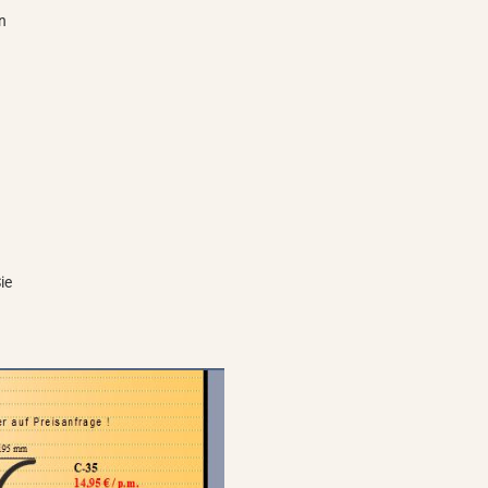
en
ie