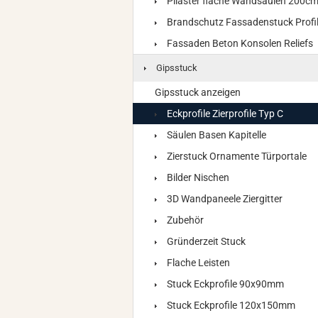
Pilaster flache Wandsäulen 200c
Brandschutz Fassadenstuck Profi
Fassaden Beton Konsolen Reliefs
Gipsstuck
Gipsstuck anzeigen
Eckprofile Zierprofile Typ C
Säulen Basen Kapitelle
Zierstuck Ornamente Türportale
Bilder Nischen
3D Wandpaneele Ziergitter
Zubehör
Gründerzeit Stuck
Flache Leisten
Stuck Eckprofile 90x90mm
Stuck Eckprofile 120x150mm