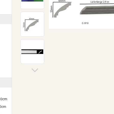
300cm
00cm