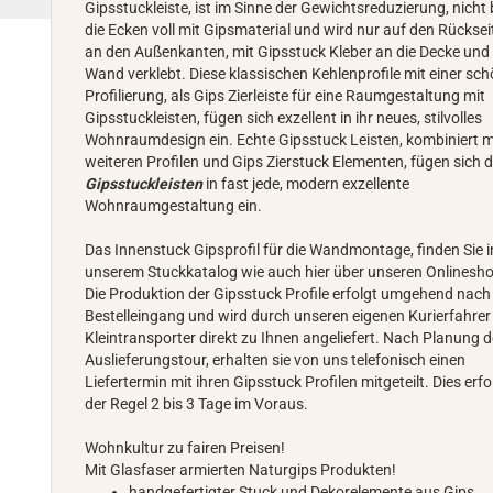
Gipsstuckleiste, ist im Sinne der Gewichtsreduzierung, nicht b
die Ecken voll mit Gipsmaterial und wird nur auf den Rücksei
an den Außenkanten, mit Gipsstuck Kleber an die Decke und
Wand verklebt. Diese klassischen Kehlenprofile mit einer sc
Profilierung, als Gips Zierleiste für eine Raumgestaltung mit
Gipsstuckleisten, fügen sich exzellent in ihr neues, stilvolles
Wohnraumdesign ein. Echte Gipsstuck Leisten, kombiniert m
weiteren Profilen und Gips Zierstuck Elementen, fügen sich d
Gipsstuckleisten
in fast jede, modern exzellente
Wohnraumgestaltung ein.
Das Innenstuck Gipsprofil für die Wandmontage, finden Sie i
unserem Stuckkatalog wie auch hier über unseren Onlinesh
Die Produktion der Gipsstuck Profile erfolgt umgehend nach
Bestelleingang und wird durch unseren eigenen Kurierfahrer
Kleintransporter direkt zu Ihnen angeliefert. Nach Planung d
Auslieferungstour, erhalten sie von uns telefonisch einen
Liefertermin mit ihren Gipsstuck Profilen mitgeteilt. Dies erfo
der Regel 2 bis 3 Tage im Voraus.
Wohnkultur zu fairen Preisen!
Mit Glasfaser armierten Naturgips Produkten!
handgefertigter Stuck und Dekorelemente aus Gips