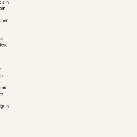
is in
ten
hönen
it
iese
n
op.
 mit
er
lgt in