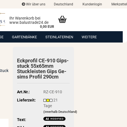
Wir über uns
Deutschland
Kundenlogin
Merkzettel
Ihr Warenkorb bei
www.balustrade24.de
0,00 EUR
SE
GARTENBÄNKE
STEINLATERNEN
WEITERE
Eck­pro­fil CE-​910 Gips­
stuck 55x65mm
Stuck
Stuck­leis­ten Gips Ge­
sims Pro­fil 290cm
Art.Nr.:
RZ-CE-910
Lieferzeit:
21
Tage
(innerhalb Deutschland)
Text: