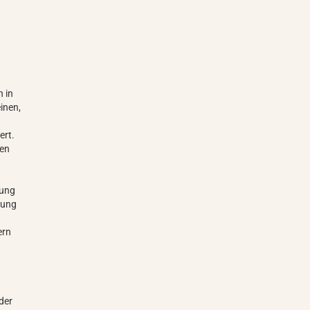
n in
inen,
ert.
den
tung
tung
ern
der