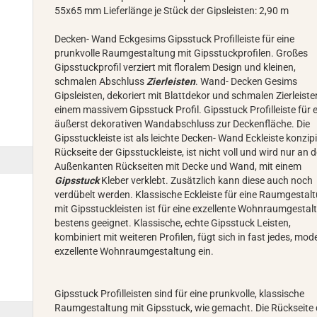
55x65 mm Lieferlänge je Stück der Gipsleisten: 2,90 m
Decken- Wand Eckgesims Gipsstuck Profilleiste für eine
prunkvolle Raumgestaltung mit Gipsstuckprofilen. Großes
Gipsstuckprofil verziert mit floralem Design und kleinen,
schmalen Abschluss
Zierleisten
. Wand- Decken Gesims
Gipsleisten, dekoriert mit Blattdekor und schmalen Zierleiste
einem massivem Gipsstuck Profil. Gipsstuck Profilleiste für e
äußerst dekorativen Wandabschluss zur Deckenfläche. Die
Gipsstuckleiste ist als leichte Decken- Wand Eckleiste konzipi
Rückseite der Gipsstuckleiste, ist nicht voll und wird nur an 
Außenkanten Rückseiten mit Decke und Wand, mit einem
Gipsstuck
Kleber verklebt. Zusätzlich kann diese auch noch
verdübelt werden. Klassische Eckleiste für eine Raumgestal
mit Gipsstuckleisten ist für eine exzellente Wohnraumgestal
bestens geeignet. Klassische, echte Gipsstuck Leisten,
kombiniert mit weiteren Profilen, fügt sich in fast jedes, mod
exzellente Wohnraumgestaltung ein.
Gipsstuck Profilleisten sind für eine prunkvolle, klassische
Raumgestaltung mit Gipsstuck, wie gemacht. Die Rückseite 