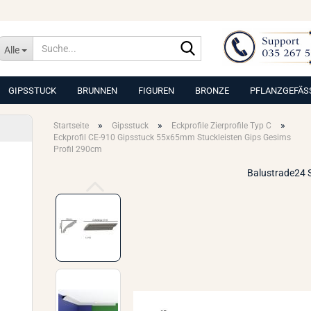
Suche...
Alle
GIPSSTUCK
BRUNNEN
FIGUREN
BRONZE
PFLANZGEFÄS
»
»
»
Startseite
Gipsstuck
Eckprofile Zierprofile Typ C
Eckprofil CE-910 Gipsstuck 55x65mm Stuckleisten Gips Gesims
Profil 290cm
Balustrade24 