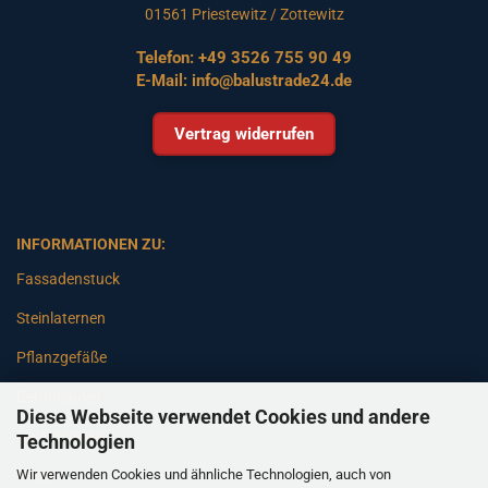
01561 Priestewitz / Zottewitz
Telefon:
+49 3526 755 90 49
E-Mail:
info@balustrade24.de
Vertrag widerrufen
INFORMATIONEN ZU:
Fassadenstuck
Steinlaternen
Pflanzgefäße
Betonsäulen
Diese Webseite verwendet Cookies und andere
Gartenbänke
Technologien
Wir verwenden Cookies und ähnliche Technologien, auch von
Pfeiler