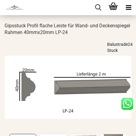
Gips­stuck Pro­fil fla­che Leis­te für Wand- und De­cken­spie­gel
Rah­men 40mmx20mm LP-24
Balustrade24
Stuck