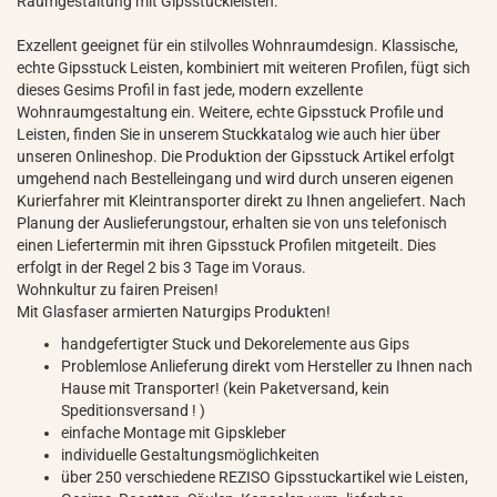
Raumgestaltung mit Gipsstuckleisten.
Exzellent geeignet für ein stilvolles Wohnraumdesign. Klassische,
echte Gipsstuck Leisten, kombiniert mit weiteren Profilen, fügt sich
dieses Gesims Profil in fast jede, modern exzellente
Wohnraumgestaltung ein. Weitere, echte Gipsstuck Profile und
Leisten, finden Sie in unserem Stuckkatalog wie auch hier über
unseren Onlineshop. Die Produktion der Gipsstuck Artikel erfolgt
umgehend nach Bestelleingang und wird durch unseren eigenen
Kurierfahrer mit Kleintransporter direkt zu Ihnen angeliefert. Nach
Planung der Auslieferungstour, erhalten sie von uns telefonisch
einen Liefertermin mit ihren Gipsstuck Profilen mitgeteilt. Dies
erfolgt in der Regel 2 bis 3 Tage im Voraus.
Wohnkultur zu fairen Preisen!
Mit Glasfaser armierten Naturgips Produkten!
handgefertigter Stuck und Dekorelemente aus Gips
Problemlose Anlieferung direkt vom Hersteller zu Ihnen nach
Hause mit Transporter! (kein Paketversand, kein
Speditionsversand ! )
einfache Montage mit Gipskleber
individuelle Gestaltungsmöglichkeiten
über 250 verschiedene REZISO Gipsstuckartikel wie Leisten,