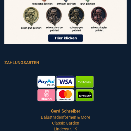
ZAHLUNGSARTEN
Gerd Schreiber
Balustradenformen & More
Classic Garden
Lindenstr. 19