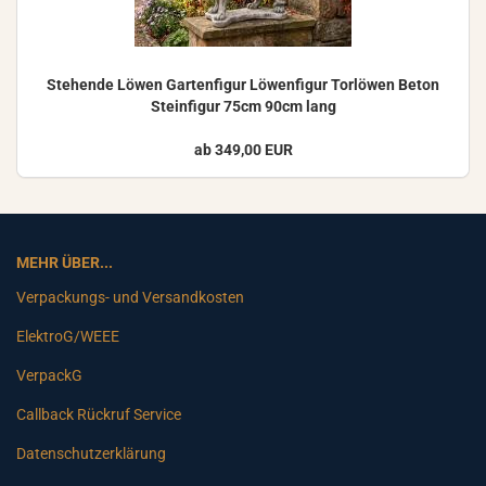
Ste­hen­de Löwen Gar­ten­fi­gur Lö­wen­fi­gur Tor­lö­wen Beton
Stein­fi­gur 75cm 90cm lang
ab 349,00 EUR
MEHR ÜBER...
Verpackungs- und Versandkosten
ElektroG/WEEE
VerpackG
Callback Rückruf Service
Datenschutzerklärung