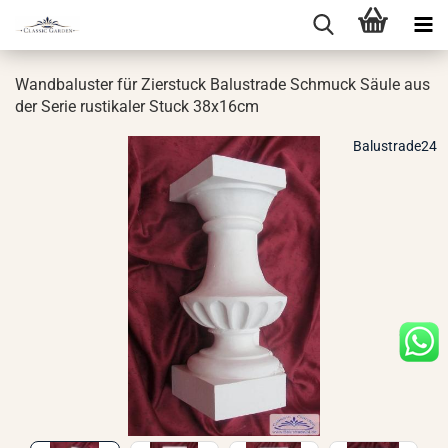
Wand­ba­lus­ter für Zier­stuck Ba­lus­tra­de Schmuck Säule aus
der Serie rus­ti­ka­ler Stuck 38x16cm
Balustrade24