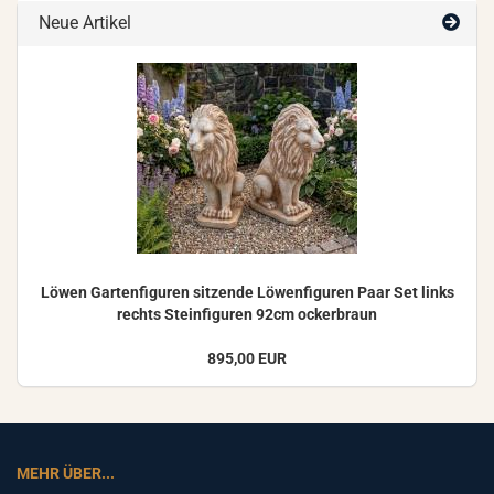
Neue Artikel
Löwen Gar­ten­fi­gu­ren sit­zen­de Lö­wen­fi­gu­ren Paar Set links
rechts Stein­fi­gu­ren 92cm ocker­braun
895,00 EUR
MEHR ÜBER...