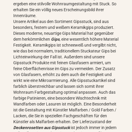
ergeben eine stilvolle Wohnraumgestaltung mit Stuck. So
erhalten Sie ein völlig neues Erscheinungsbild ihrer
Innenräume.
Unsere Artikel aus den Sortiment Gipsstuck, sind aus
besonders, festem und weißem Keramikgips produziert.
Dieses moderne, neuartige Gips Material hat gegenüber
dem herkömmlichen
Gips
, eine wesentlich höhere Material
Festigkeit. Keramikgips ist schneeweiß und vergilbt nicht,
wie das bei normalem, traditionellem Stuckateur Gips bei
Lichteinwirkung der Fall ist. Außerdem sind unsere
Gipsstuck Produkte mit feinen Glasfasern armiert, um
feine Oberflächenrisse im Gips zu vermeiden. Der Zusatz
von Glasfasern, erhöht zu dem auch die Festigkeit und
wirkt wie eine Mikroarmierung. Alle Gipsstuckartikel sind
farblich überstreichbar und lassen sich somit ihrer
Wohnraum Farbgestaltung optimal anpassen. Auch das
farbige Patinieren, eine besondere Wischtechnik mit
Wandfarben oder Lasuren ist möglich. Eine Besonderheit
ist die Gestaltung mit Künstler Malfarben / Gold Farben /
Lacken, die Sie in speziellen Fachgeschäften für den
Künstler als Malfarben erhalten. Der Lieferzustand der
Deckenrosetten aus Gipsstuck
ist jedoch immer in jedem