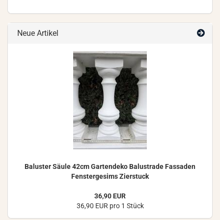
Neue Artikel
Ba­lus­ter Säule 42cm Gar­ten­de­ko Ba­lus­tra­de Fas­sa­den
Fens­ter­ge­sims Zier­stuck
36,90 EUR
36,90 EUR pro 1 Stück