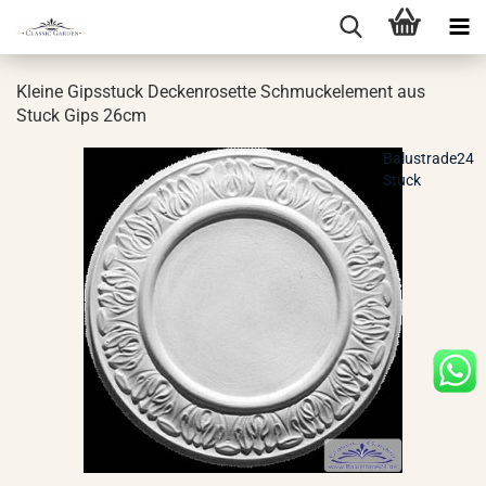
Klei­ne Gips­stuck De­cken­ro­set­te Schmuck­ele­ment aus
Stuck Gips 26cm
Balustrade24
Stuck