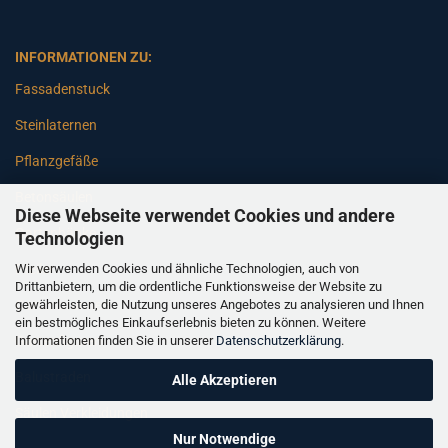
INFORMATIONEN ZU:
Fassadenstuck
Steinlaternen
Pflanzgefäße
Betonsäulen
Diese Webseite verwendet Cookies und andere
Gartenbänke
Technologien
Wir verwenden Cookies und ähnliche Technologien, auch von
Pfeiler
Drittanbietern, um die ordentliche Funktionsweise der Website zu
gewährleisten, die Nutzung unseres Angebotes zu analysieren und Ihnen
Gartenbrunnen
ein bestmögliches Einkaufserlebnis bieten zu können. Weitere
Informationen finden Sie in unserer
Datenschutzerklärung
.
Gartenfiguren
Balustraden
Alle Akzeptieren
Säulen Verkleidungen
Nur Notwendige