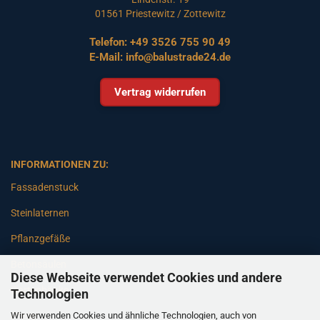
01561 Priestewitz / Zottewitz
Telefon:
+49 3526 755 90 49
E-Mail:
info@balustrade24.de
Vertrag widerrufen
INFORMATIONEN ZU:
Fassadenstuck
Steinlaternen
Pflanzgefäße
Betonsäulen
Diese Webseite verwendet Cookies und andere
Gartenbänke
Technologien
Wir verwenden Cookies und ähnliche Technologien, auch von
Pfeiler