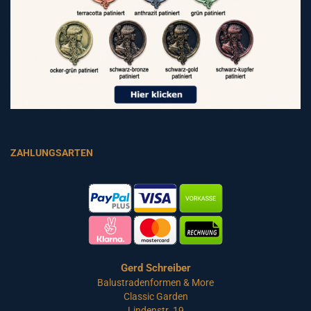
ZAHLUNGSARTEN
Gerd Schreiber
Balustradenformen & More
Classic Garden
Lindenstr. 19