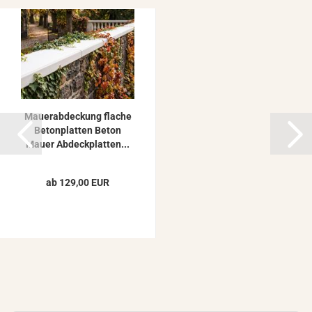
Mau­er­ab­de­ckung fla­che
Be­ton­plat­ten Beton
Mauer Ab­deck­plat­ten...
ab 129,00 EUR