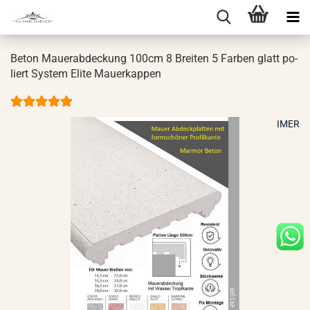
Beton Mau­er­ab­de­ckung 100cm 8 Brei­ten 5 Far­ben glatt po­
liert Sys­tem Elite Mau­er­kap­pen
IMER