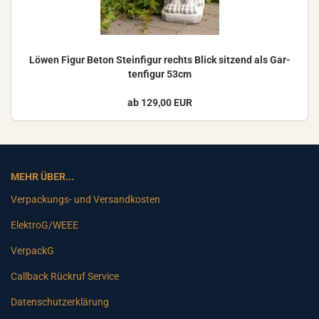
Löwen Figur Beton Stein­fi­gur rechts Blick sit­zend als Gar­
ten­fi­gur 53cm
ab 129,00 EUR
MEHR ÜBER...
Verpackungs- und Versandkosten
ElektroG/WEEE
VerpackG
Callback Rückruf Service
Datenschutzerklärung