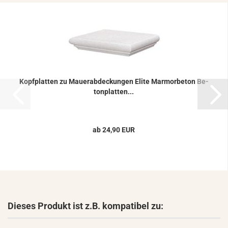
Kopf­plat­ten zu Mau­er­ab­de­ckun­gen Elite Mar­mor­be­ton Be­
ton­plat­ten...
ab 24,90 EUR
Dieses Produkt ist z.B. kompatibel zu: