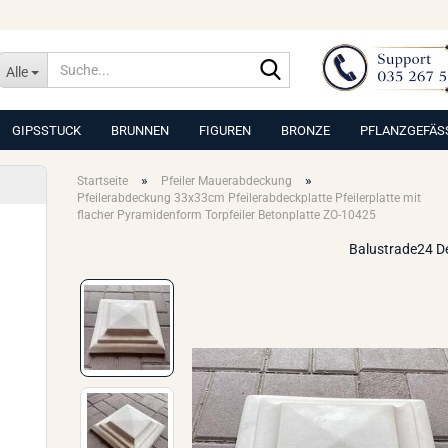
Suche...
Alle
GIPSSTUCK
BRUNNEN
FIGUREN
BRONZE
PFLANZGEFÄS
»
»
Startseite
Pfeiler Mauerabdeckung
Pfeilerabdeckung 33x33cm Pfeilerabdeckplatte Pfeilerplatte mit
flacher Pyramidenform Torpfeiler Betonplatte ZO-10425
Balustrade24 D