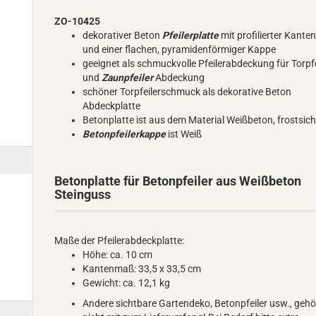
ZO-10425
dekorativer Beton
Pfeilerplatte
mit profilierter Kante
und einer flachen, pyramidenförmiger Kappe
geeignet als schmuckvolle Pfeilerabdeckung für Torpfe
und
Zaunpfeiler
Abdeckung
schöner Torpfeilerschmuck als dekorative Beton
Abdeckplatte
Betonplatte ist aus dem Material Weißbeton, frostsich
Betonpfeilerkappe
ist Weiß
Betonplatte für Betonpfeiler aus Weißbeton
Steinguss
Maße der Pfeilerabdeckplatte:
Höhe: ca. 10 cm
Kantenmaß: 33,5 x 33,5 cm
Gewicht: ca. 12,1 kg
Andere sichtbare Gartendeko, Betonpfeiler usw., geh