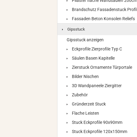
Pilaster flache Wandsäulen 200c
Brandschutz Fassadenstuck Profi
Fassaden Beton Konsolen Reliefs
Gipsstuck
Gipsstuck anzeigen
Eckprofile Zierprofile Typ C
Säulen Basen Kapitelle
Zierstuck Ornamente Türportale
Bilder Nischen
3D Wandpaneele Ziergitter
Zubehör
Gründerzeit Stuck
Flache Leisten
Stuck Eckprofile 90x90mm
Stuck Eckprofile 120x150mm