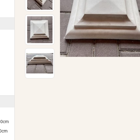
300cm
00cm