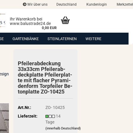
Wir über uns
Deutschland
Kundenlogin
Merkzettel
Ihr Warenkorb bei
www.balustrade24.de
0,00 EUR
SE
GARTENBÄNKE
STEINLATERNEN
WEITERE
Pfei­ler­ab­de­ckung
33x33cm Pfei­ler­ab­
esign
deck­plat­te Pfei­ler­plat­
te mit fla­cher Py­ra­mi­
den­form Tor­pfei­ler Be­
ton­plat­te ZO-​10425
Art.Nr.:
ZO- 10425
Lieferzeit:
14
Tage
(innerhalb Deutschland)