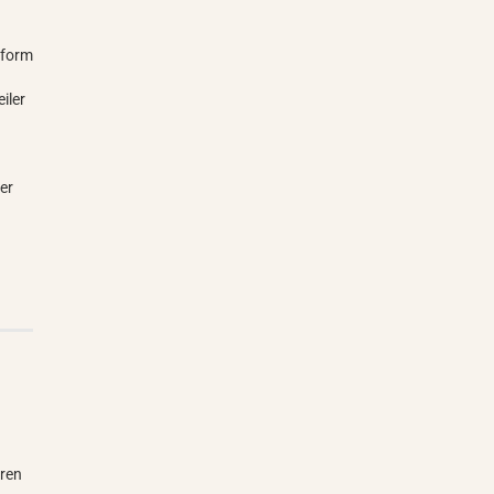
nform
iler
er
ören