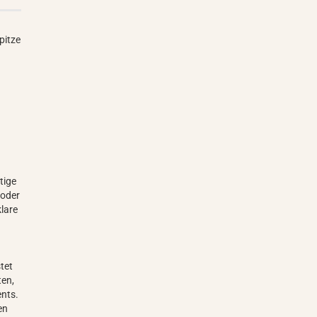
Spitze
tige
 oder
klare
tet
ten,
ents.
en