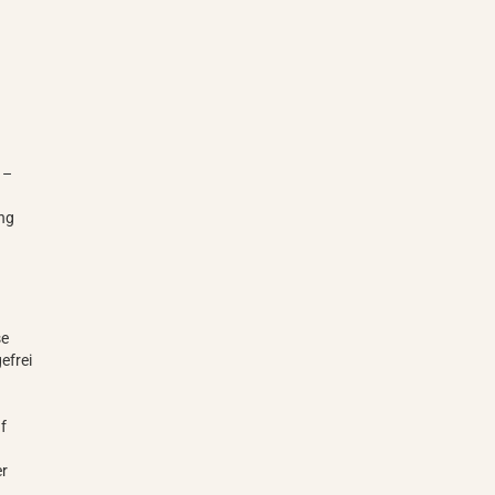
 –
ung
se
efrei
uf
er