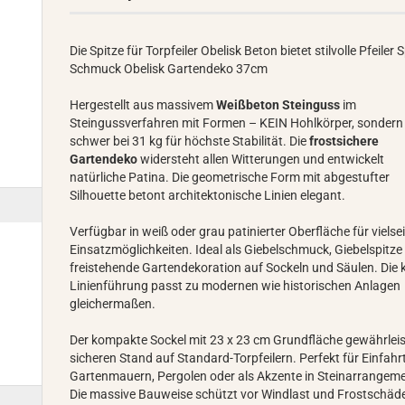
Die Spitze für Torpfeiler Obelisk Beton bietet stilvolle Pfeiler 
Schmuck Obelisk Gartendeko 37cm
Hergestellt aus massivem
Weißbeton Steinguss
im
Steingussverfahren mit Formen – KEIN Hohlkörper, sondern
schwer bei 31 kg für höchste Stabilität. Die
frostsichere
Gartendeko
widersteht allen Witterungen und entwickelt
natürliche Patina. Die geometrische Form mit abgestufter
Silhouette betont architektonische Linien elegant.
Verfügbar in weiß oder grau patinierter Oberfläche für vielsei
Einsatzmöglichkeiten. Ideal als Giebelschmuck, Giebelspitze
freistehende Gartendekoration auf Sockeln und Säulen. Die 
Linienführung passt zu modernen wie historischen Anlagen
gleichermaßen.
Der kompakte Sockel mit 23 x 23 cm Grundfläche gewährleis
sicheren Stand auf Standard-Torpfeilern. Perfekt für Einfahr
Gartenmauern, Pergolen oder als Akzente in Steinarrangem
Die massive Bauweise schützt vor Windlast und Frostschäd