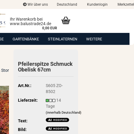
Wir über uns
Deutschland
Kundenlogin
Merkzettel
Ihr Warenkorb bei
www.balustrade24.de
0,00 EUR
SE
GARTENBÄNKE
STEINLATERNEN
WEITERE
Pfei­ler­spit­ze Schmuck
Obe­lisk 67cm
 Stor
Art.Nr.:
S605 ZO-
8502
Lieferzeit:
14
Tage
(innerhalb Deutschland)
Text:
Bild: