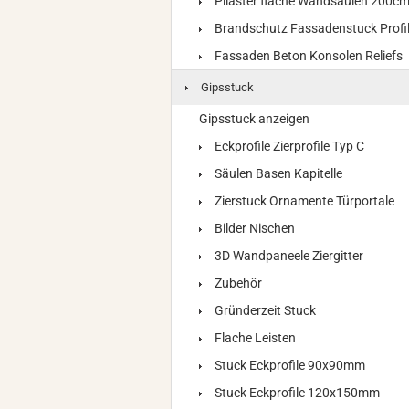
Pilaster flache Wandsäulen 200c
Brandschutz Fassadenstuck Profi
Fassaden Beton Konsolen Reliefs
Gipsstuck
Gipsstuck anzeigen
Eckprofile Zierprofile Typ C
Säulen Basen Kapitelle
Zierstuck Ornamente Türportale
Bilder Nischen
3D Wandpaneele Ziergitter
Zubehör
Gründerzeit Stuck
Flache Leisten
Stuck Eckprofile 90x90mm
Stuck Eckprofile 120x150mm