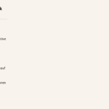
sk
ative
 auf
hren