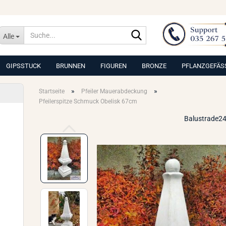
Suche...
Alle
GIPSSTUCK
BRUNNEN
FIGUREN
BRONZE
PFLANZGEFÄS
»
»
Startseite
Pfeiler Mauerabdeckung
Pfeilerspitze Schmuck Obelisk 67cm
Balustrade24