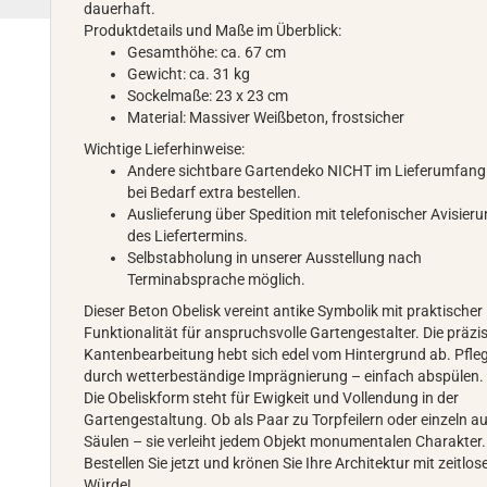
dauerhaft.
Produktdetails und Maße im Überblick:
Gesamthöhe: ca. 67 cm
Gewicht: ca. 31 kg
Sockelmaße: 23 x 23 cm
Material: Massiver Weißbeton, frostsicher
Wichtige Lieferhinweise:
Andere sichtbare Gartendeko NICHT im Lieferumfang
bei Bedarf extra bestellen.
Auslieferung über Spedition mit telefonischer Avisier
des Liefertermins.
Selbstabholung in unserer Ausstellung nach
Terminabsprache möglich.
Dieser Beton Obelisk vereint antike Symbolik mit praktischer
Funktionalität für anspruchsvolle Gartengestalter. Die präzi
Kantenbearbeitung hebt sich edel vom Hintergrund ab. Pfleg
durch wetterbeständige Imprägnierung – einfach abspülen.
Die Obeliskform steht für Ewigkeit und Vollendung in der
Gartengestaltung. Ob als Paar zu Torpfeilern oder einzeln a
Säulen – sie verleiht jedem Objekt monumentalen Charakter.
Bestellen Sie jetzt und krönen Sie Ihre Architektur mit zeitlos
Würde!