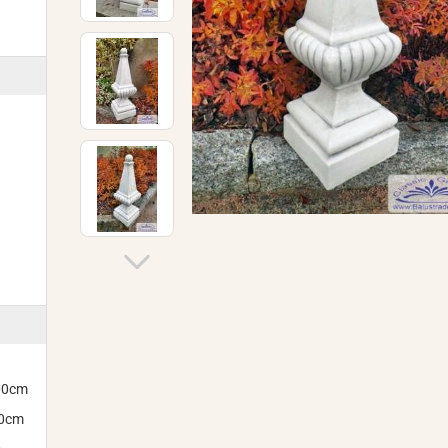
300cm
00cm