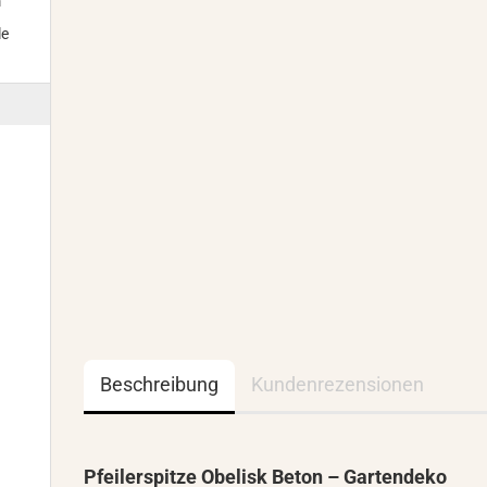
m
le
Beschreibung
Kundenrezensionen
Pfeilerspitze Obelisk Beton – Gartendeko