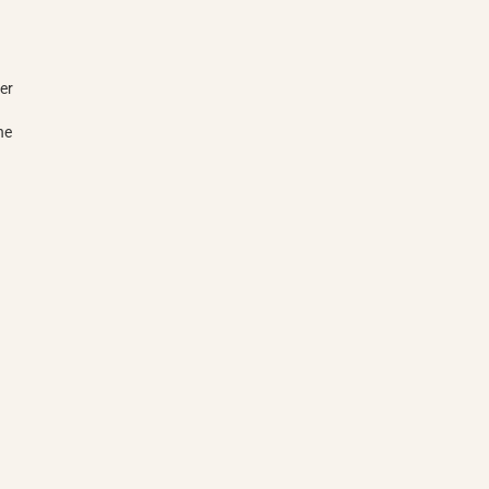
er
he