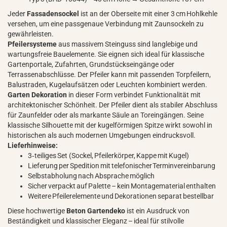
Jeder
Fassadensockel
ist an der Oberseite mit einer 3 cm Hohlkehle
versehen, um eine passgenaue Verbindung mit Zaunsockeln zu
gewährleisten.
Pfeilersysteme
aus massivem Steinguss sind langlebige und
wartungsfreie Bauelemente. Sie eignen sich ideal für klassische
Gartenportale, Zufahrten, Grundstückseingänge oder
Terrassenabschlüsse. Der Pfeiler kann mit passenden Torpfeilern,
Balustraden, Kugelaufsätzen oder Leuchten kombiniert werden.
Garten Dekoration
in dieser Form verbindet Funktionalität mit
architektonischer Schönheit. Der Pfeiler dient als stabiler Abschluss
für Zaunfelder oder als markante Säule an Toreingängen. Seine
klassische Silhouette mit der kugelförmigen Spitze wirkt sowohl in
historischen als auch modernen Umgebungen eindrucksvoll.
Lieferhinweise:
3‑teiliges Set (Sockel, Pfeilerkörper, Kappe mit Kugel)
Lieferung per Spedition mit telefonischer Terminvereinbarung
Selbstabholung nach Absprache möglich
Sicher verpackt auf Palette – kein Montagematerial enthalten
Weitere Pfeilerelemente und Dekorationen separat bestellbar
Diese hochwertige
Beton Gartendeko
ist ein Ausdruck von
Beständigkeit und klassischer Eleganz – ideal für stilvolle