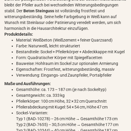
bleibt der Pfeiler auch bei wechselnden Witterungsbedingungen
stabil. Der
Beton Steinguss
ist vollständig frostfest und
witterungsbeständig. Seine helle Farbgebung in Weiß kann auf
Wunsch mit Steinlasur oder Patinierung veredelt werden, um sich
harmonisch in die Hausarchitektur einzufügen.
Produktdetails:
Material: Weißbeton (Weißzement + feiner Quarzsand)
Farbe: Naturweiß, leicht strukturiert
Bestandteile: Sockel + Pfeilerkörper + Abdeckkappe mit Kugel
Form: Quadratischer Körper mit Spiegelfacetten
Bauweise: Hohlraum im Sockel zur optionalen Armierung
Eigenschaften: Frostfest, witterungsbeständig, massiv
Verwendung: Eingangs‑ und Zaunpfeiler, Portalpfeiler
Maße und Ausführungen:
Gesamthöhe: ca. 173 – 187 cm (je nach Sockeltyp)
Gesamtgewicht: ca. 333 kg
Pfeilerkörper: 100 cm Höhe, 32 × 32 cm Querschnitt
Pfeilerabdeckung mit Kugel: 54 × 54 cm, Höhe 47 cm
Sockel‑Varianten:
Typ 1 (BAD‑10278) – 26 cm Höhe → Gesamthöhe 173 cm
Typ 2 (BAD‑7655) – 30,5 cm Höhe → Gesamthöhe 177 cm
Typ 3 (BAD‑10344) – 40 cm Höhe → Gesamthöhe 187 cm