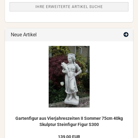
IHRE ERWEITERTE ARTIKEL SUCHE
Neue Artikel
Gar­ten­fi­gur aus Vier­jah­res­zei­ten II Som­mer 75cm 40kg
Skulp­tur Stein­fi­gur Figur S300
139,00 EUR