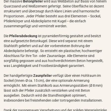
Der massive
Betonpfeiler
wird aus Weißbeton auf Basis von feinem
Quarzsand und Weißzement gefertigt. Seine Oberfläche ist dezent
strukturiert und überzeugt durch klare Linien und harmonische
Proportionen. Jeder Pfeiler besteht aus drei Elementen – Sockel,
Pfeilerkörper und Abdeckplatte mit Kugel – die einfach
zusammengefügt und vermörtelt werden.
Die
Pfeilerabdeckung
ist pyramidenförmig gestaltet und besitzt
eine aufgesetzte Betonkugel. Diese wird separat mit einem
Stahlstift geliefert und auf der vorbereiteten Bohrung der
Abdeckplatte befestigt. So entsteht ein plastischer, hochwertiger
Abschluss für Ihre Tor‑ oder Zaunanlage. Alle Elemente sind
sorgfältig gegossen und aus hochverdichtetem Beton hergestellt,
was Langlebigkeit und Frostbeständigkeit garantiert.
Der handgefertigte
Zaunpfeiler
verfügt über einen Hohlraum im
Sockel (Innen‑Ø ca. 15 cm), der eine optionale Armierung
ermöglicht. Mit einem Stahlkorb aus Armierungsstäben (Ø 8 mm)
lässt sich der Pfeiler zusätzlich verstärken und mit Beton
ausgießen. Dadurch wird die Standfestigkeit optimiert,
insbesondere bei freistehenden oder tortragenden Installationen.
Dank der passgenauen Verarbeitung und der soliden Materialstärke