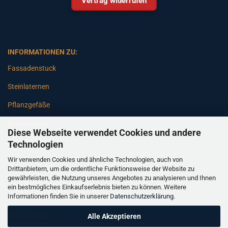
Vertrag widerrufen
INFORMATIONEN ZU:
Fassadenstuck
Steinlaternen
Pflanzgefäße
Betonsäulen
Diese Webseite verwendet Cookies und andere
Gartenbänke
Technologien
Wir verwenden Cookies und ähnliche Technologien, auch von
Pfeiler
Drittanbietern, um die ordentliche Funktionsweise der Website zu
gewährleisten, die Nutzung unseres Angebotes zu analysieren und Ihnen
Gartenbrunnen
ein bestmögliches Einkaufserlebnis bieten zu können. Weitere
Informationen finden Sie in unserer
Datenschutzerklärung
.
Gartenfiguren
Balustraden
Alle Akzeptieren