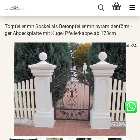
Tor­pfei­ler mit So­ckel als Be­ton­pfei­ler mit py­ra­mi­den­för­mi­
ger Ab­deck­plat­te mit Kugel Pfei­ler­kap­pe ab 173cm
Balustrade24
Design