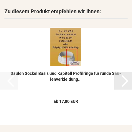
Zu diesem Produkt empfehlen wir Ihnen:
Säu­len So­ckel Basis und Ka­pi­tell Pro­fil­rin­ge für runde Säu­
len­ver­klei­dung...
ab 17,80 EUR