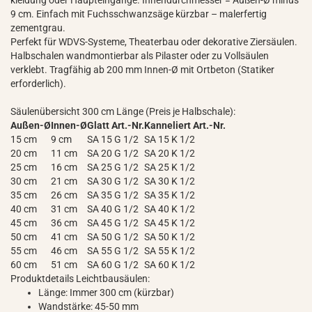
kleidung oder Haupteingänge. Innendurchmesser = Außen-Ø minus
9 cm. Einfach mit Fuchsschwanzsäge kürzbar – malerfertig
zementgrau.
Perfekt für WDVS-Systeme, Theaterbau oder dekorative Ziersäulen.
Halbschalen wandmontierbar als Pilaster oder zu Vollsäulen
verklebt. Tragfähig ab 200 mm Innen-Ø mit Ortbeton (Statiker
erforderlich).
Säulenübersicht 300 cm Länge (Preis je Halbschale):
Außen-Ø
Innen-Ø
Glatt Art.-Nr.
Kanneliert Art.-Nr.
15 cm
9 cm
SA 15 G 1/2
SA 15 K 1/2
20 cm
11 cm
SA 20 G 1/2
SA 20 K 1/2
25 cm
16 cm
SA 25 G 1/2
SA 25 K 1/2
30 cm
21 cm
SA 30 G 1/2
SA 30 K 1/2
35 cm
26 cm
SA 35 G 1/2
SA 35 K 1/2
40 cm
31 cm
SA 40 G 1/2
SA 40 K 1/2
45 cm
36 cm
SA 45 G 1/2
SA 45 K 1/2
50 cm
41 cm
SA 50 G 1/2
SA 50 K 1/2
55 cm
46 cm
SA 55 G 1/2
SA 55 K 1/2
60 cm
51 cm
SA 60 G 1/2
SA 60 K 1/2
Produktdetails Leichtbausäulen:
Länge: Immer 300 cm (kürzbar)
Wandstärke: 45-50 mm