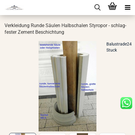
Ver­klei­dung Runde Säu­len Halb­scha­len Sty­ro­por - schlag­
fes­ter Ze­ment Be­schich­tung
Balustrade24
Stuck