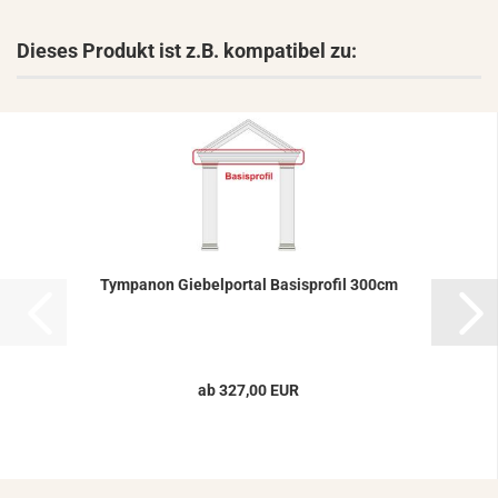
Dieses Produkt ist z.B. kompatibel zu:
Tym­panon Gie­bel­por­tal Ba­sis­pro­fil 300cm
ab 327,00 EUR