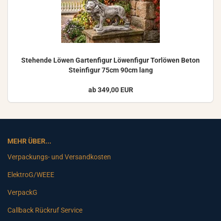
Ste­hen­de Löwen Gar­ten­fi­gur Lö­wen­fi­gur Tor­lö­wen Beton
Stein­fi­gur 75cm 90cm lang
ab 349,00 EUR
MEHR ÜBER...
Verpackungs- und Versandkosten
ElektroG/WEEE
VerpackG
Callback Rückruf Service