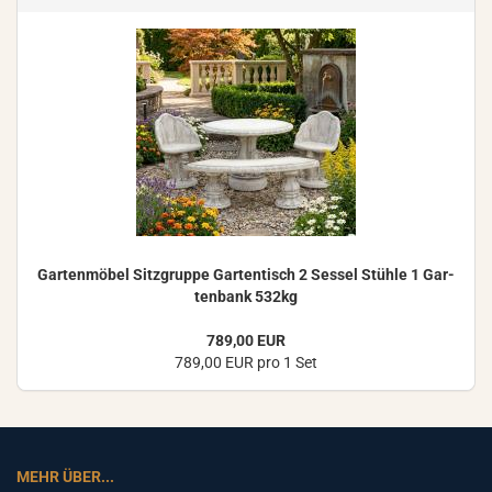
Gar­ten­mö­bel Sitz­grup­pe Gar­ten­tisch 2 Ses­sel Stüh­le 1 Gar­
ten­bank 532kg
789,00 EUR
789,00 EUR pro 1 Set
MEHR ÜBER...