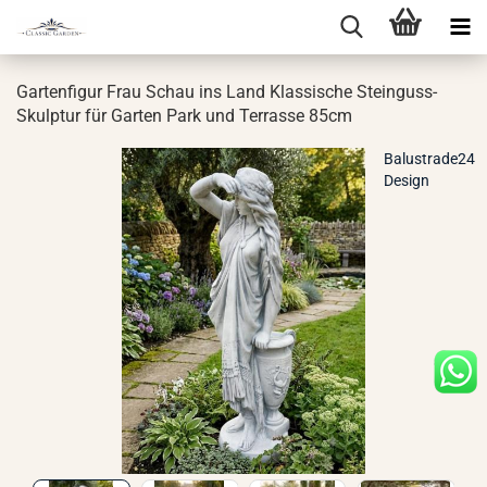
Gar­ten­fi­gur Frau Schau ins Land Klas­si­sche Steinguss-​
Skulptur für Gar­ten Park und Ter­ras­se 85cm
Balustrade24
Design