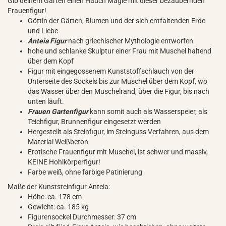
Gib deinem Garten einen Hauch Magie mit dieser bezaubernden
Frauenfigur!
Göttin der Gärten, Blumen und der sich entfaltenden Erde
und Liebe
Anteia Figur
nach griechischer Mythologie entworfen
hohe und schlanke Skulptur einer Frau mit Muschel haltend
über dem Kopf
Figur mit eingegossenem Kunststoffschlauch von der
Unterseite des Sockels bis zur Muschel über dem Kopf, wo
das Wasser über den Muschelrand, über die Figur, bis nach
unten läuft.
Frauen Gartenfigur
kann somit auch als Wasserspeier, als
Teichfigur, Brunnenfigur eingesetzt werden
Hergestellt als Steinfigur, im Steinguss Verfahren, aus dem
Material Weißbeton
Erotische Frauenfigur mit Muschel, ist schwer und massiv,
KEINE Hohlkörperfigur!
Farbe weiß, ohne farbige Patinierung
Maße der Kunststeinfigur Anteia:
Höhe: ca. 178 cm
Gewicht: ca. 185 kg
Figurensockel Durchmesser: 37 cm