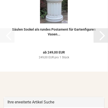
Säu­len So­ckel als run­des Pos­ta­ment für Gar­ten­fi­gu­ren
Vasen...
ab 249,00 EUR
249,00 EUR pro 1 Stück
Ihre erweiterte Artikel Suche