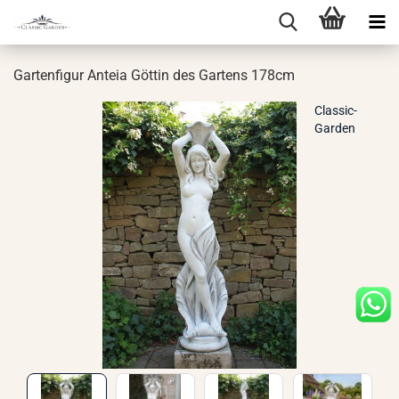
Gar­ten­fi­gur An­teia Göt­tin des Gar­tens 178cm
Classic-
Garden