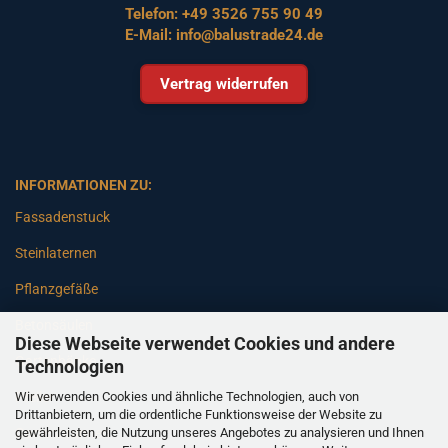
Telefon:
+49 3526 755 90 49
E-Mail:
info@balustrade24.de
Vertrag widerrufen
INFORMATIONEN ZU:
Fassadenstuck
Steinlaternen
Pflanzgefäße
Betonsäulen
Diese Webseite verwendet Cookies und andere
Gartenbänke
Technologien
Wir verwenden Cookies und ähnliche Technologien, auch von
Pfeiler
Drittanbietern, um die ordentliche Funktionsweise der Website zu
gewährleisten, die Nutzung unseres Angebotes zu analysieren und Ihnen
Gartenbrunnen