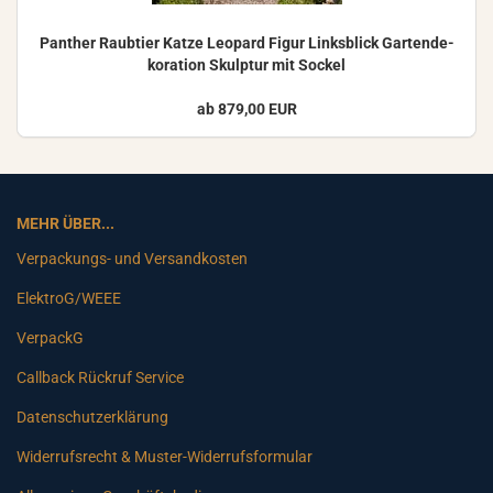
Pan­ther Raub­tier Katze Leo­pard Figur Links­blick Gar­ten­de­
ko­ra­ti­on Skulp­tur mit So­ckel
ab 879,00 EUR
MEHR ÜBER...
Verpackungs- und Versandkosten
ElektroG/WEEE
VerpackG
Callback Rückruf Service
Datenschutzerklärung
Widerrufsrecht & Muster-Widerrufsformular