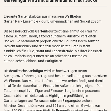
Gartenfigur Frau mit Blumenfüllhorn auf Sockel
Elegante Gartenskulptur aus massivem Weißbeton
Garten Park Ensemble Figur Blumenmädchen auf Sockel 209cm
Diese eindrucksvolle
Gartenfigur
zeigt eine anmutige Frau mit
einem Blumenfüllhorn, sitzend auf einem kunstvoll verzierten
Sockel. Die harmonisch proportionierte Figur mit ihrem sanften
Gesichtsausdruck und den fein modellierten Details steht
sinnbildlich für Fülle, Natur und Lebensfreude. Mit ihrer klassisch-
edlen Erscheinung erinnert sie an prächtige Ensembles
europäischer Schloss- und Parkgärten.
Die detailreiche
Steinfigur
wird im hochwertigen Beton-
Steingussverfahren gefertigt und besteht vollständig aus massivem
Weißbeton. Das Material ist frost- und wetterbeständig und damit
ideal für den dauerhaften Einsatz im Außenbereich geeignet. Das
Zusammenspiel von Figur und Ziersockel ergibt ein imposantes
Gesamtbild – ein dekoratives Highlight in großflächigen
Gartenanlagen, auf Terrassen oder an Eingangsbereichen.
Mit einer Gesamthöhe von rund 151 cm und einem Gewicht von
über 340 Kilogramm vermittelt die
Frauenfigur
eine beeindruckende