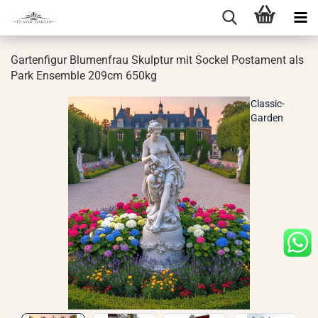
Gar­ten­fi­gur Blu­men­frau Skulp­tur mit So­ckel Pos­ta­ment als
Park En­sem­ble 209cm 650kg
Classic-
Garden