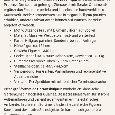
Präsenz. Der separat gefertigte Ziersockel mit floraler Ornamentik
ergänzt das Ensemble perfekt und ist selbst ein handwerkliches
Kunstwerk. Beide Komponenten sind in elegant hellgrau patiniert
erhältlich; andere Farbvarianten können auf Wunsch individuell
angefertigt werden.
Motiv: Sitzende Frau mit Blumenfüllhorn auf Sockel
Material: Massiver Weißbeton, frost- und wetterfest
Farbe: Hellgrau patiniert, Sonderfarben auf Anfrage
Höhe Figur: ca. 151 cm
Gewicht Figur: ca. 340 kg
Sockel-Modell BAD‑7666: Höhe 58 cm, Gewicht ca. 310 kg
Durchmesser Sockel oben 52,5 cm, unten 65 cm
Stellfläche oben: ca. 44,5 × 44,5 cm
Verwendung: Für Garten, Parkanlagen und repräsentative
Außenbereiche
Versand: Per Spedition mit telefonischer Terminabsprache
Diese großformatige
Gartenskulptur
symbolisiert klassische
Gartenkunst in höchster Qualität. Sie ist die ideale Wahl für stilvolle
Außenanlagen und verleiht jedem Garten ein majestätisches
Ambiente. In unserem Sortiment finden Sie zahlreiche Figuren,
Sockel und dekorative Steinobjekte für harmonisch gestaltete
Gartenensembles.