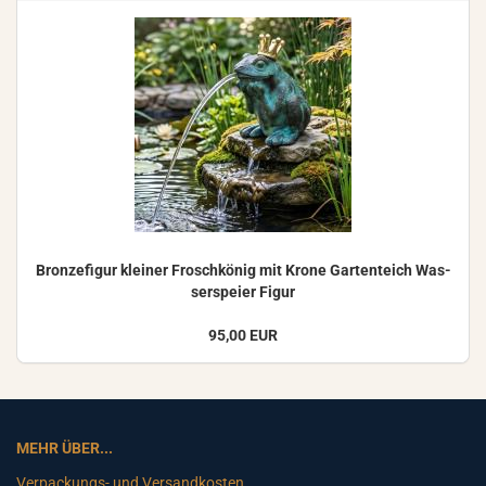
Bron­ze­fi­gur klei­ner Frosch­kö­nig mit Krone Gar­ten­teich Was­
ser­spei­er Figur
95,00 EUR
MEHR ÜBER...
Verpackungs- und Versandkosten