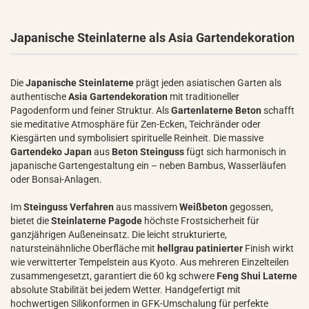
Japanische Steinlaterne als Asia Gartendekoration
Die
Japanische Steinlaterne
prägt jeden asiatischen Garten als
authentische
Asia Gartendekoration
mit traditioneller
Pagodenform und feiner Struktur. Als
Gartenlaterne Beton
schafft
sie meditative Atmosphäre für Zen-Ecken, Teichränder oder
Kiesgärten und symbolisiert spirituelle Reinheit. Die massive
Gartendeko Japan
aus
Beton Steinguss
fügt sich harmonisch in
japanische Gartengestaltung ein – neben Bambus, Wasserläufen
oder Bonsai-Anlagen.
Im
Steinguss Verfahren
aus massivem
Weißbeton
gegossen,
bietet die
Steinlaterne Pagode
höchste Frostsicherheit für
ganzjährigen Außeneinsatz. Die leicht strukturierte,
natursteinähnliche Oberfläche mit
hellgrau patinierter
Finish wirkt
wie verwitterter Tempelstein aus Kyoto. Aus mehreren Einzelteilen
zusammengesetzt, garantiert die 60 kg schwere
Feng Shui Laterne
absolute Stabilität bei jedem Wetter. Handgefertigt mit
hochwertigen Silikonformen in GFK-Umschalung für perfekte