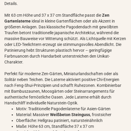
Details.
Mit 63 cm Höhe und 37 x 37 cm Standfläche passt die
Zen
Gartenlaterne
ideal in kleine Gartenflächen oder als Akzent in
größeren Anlagen. Das klassische Pagodendach mit gewölbten
Traufen betont traditionelle japanische Architektur, während die
massive Bauweise vor Witterung schützt. Als Lichtquelle mit Kerzen
oder LED-Teelichtern erzeugt sie stimmungsvolles Abendlicht. Die
Patinierung hebt Strukturen plastisch hervor – geringfügige
Farbnuancen durch Handarbeit unterstreichen den Unikat-
Charakter.
Perfekt für moderne Zen-Gärten, Miniaturlandschaften oder als
Solitär neben Teichen. Die Laterne aktiviert positive Chi-Energien
nach Feng-Shui-Prinzipien und schafft Ruhezonen. Kombinierbar
mit Bambuszaunen, Moosgärten oder Steinarrangements für
authentische fernöstliche Oasen. Jede Laterne erhält durch
Handschliff individuelle Naturstein-Optik.
Motiv: Traditionelle Pagodenlaterne für Asien-Gärten
Material: Massiver
Weißbeton Steinguss
, frostsicher
Oberfläche: Hellgrau patiniert, natursteinähnlich
Maße: Höhe 63 cm, Standfläche 37 x 37 cm