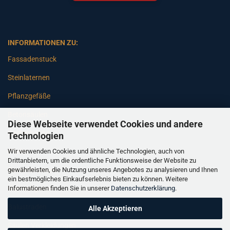
INFORMATIONEN ZU:
Fassadenstuck
Steinlaternen
Pflanzgefäße
Betonsäulen
Diese Webseite verwendet Cookies und andere
Gartenbänke
Technologien
Wir verwenden Cookies und ähnliche Technologien, auch von
Pfeiler
Drittanbietern, um die ordentliche Funktionsweise der Website zu
gewährleisten, die Nutzung unseres Angebotes zu analysieren und Ihnen
Gartenbrunnen
ein bestmögliches Einkaufserlebnis bieten zu können. Weitere
Informationen finden Sie in unserer
Datenschutzerklärung
.
Gartenfiguren
Balustraden
Alle Akzeptieren
Säulen Verkleidungen