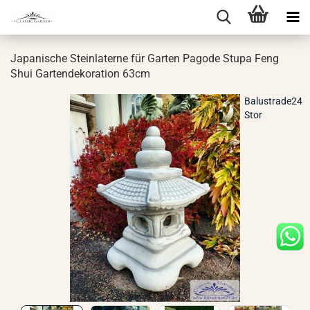
Ja­pa­ni­sche Stein­la­ter­ne für Gar­ten Pa­go­de Stupa Feng
Shui Gar­ten­de­ko­ra­ti­on 63cm
Balustrade24
Stor