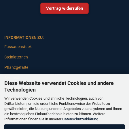
Vertrag widerrufen
INFORMATIONEN ZU:
Fassadenstuck
Steinlaternen
Pflanzgefäße
Betonsäulen
Diese Webseite verwendet Cookies und andere
Gartenbänke
Technologien
Wir verwenden Cookies und ähnliche Technologien, auch von
Pfeiler
Drittanbietern, um die ordentliche Funktionsweise der Website zu
gewährleisten, die Nutzung unseres Angebotes zu analysieren und Ihnen
Gartenbrunnen
ein bestmögliches Einkaufserlebnis bieten zu können. Weitere
Informationen finden Sie in unserer
Datenschutzerklärung
.
Gartenfiguren