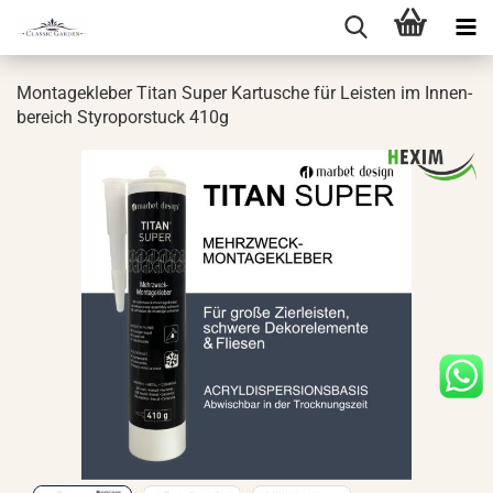
Mon­ta­ge­kle­ber Titan Super Kar­tu­sche für Leis­ten im In­nen­
be­reich Sty­ro­por­stuck 410g