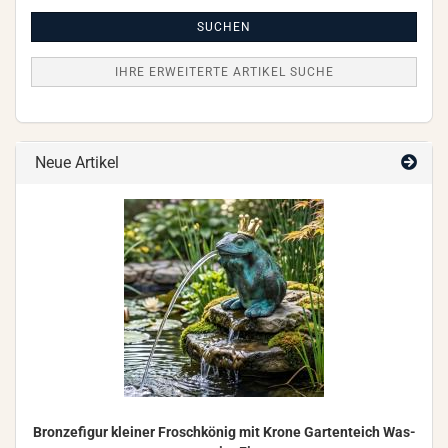
Artikel
Suche
SUCHEN
IHRE ERWEITERTE ARTIKEL SUCHE
Neue Artikel
Bron­ze­fi­gur klei­ner Frosch­kö­nig mit Krone Gar­ten­teich Was­