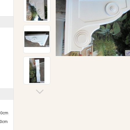
300cm
00cm