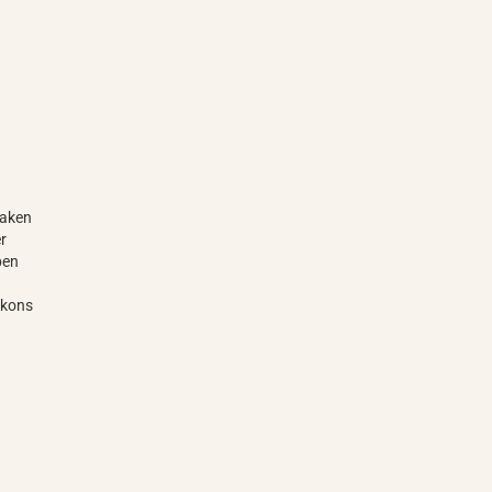
Haken
r
ben
lkons