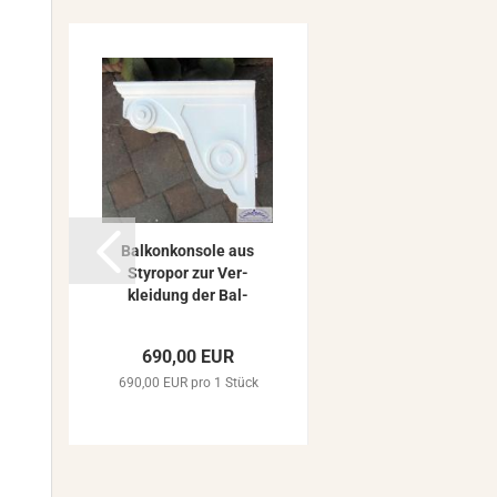
Bal­kon­kon­so­le aus
Sty­ro­por zur Ver­
klei­dung der Bal­
kon Stahl­kon­struk­
ti­on...
690,00 EUR
690,00 EUR pro 1 Stück