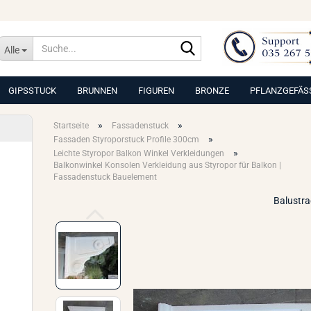
Suche...
Alle
GIPSSTUCK
BRUNNEN
FIGUREN
BRONZE
PFLANZGEFÄS
»
»
Startseite
Fassadenstuck
»
Fassaden Styroporstuck Profile 300cm
»
Leichte Styropor Balkon Winkel Verkleidungen
Balkonwinkel Konsolen Verkleidung aus Styropor für Balkon |
Fassadenstuck Bauelement
Balustr