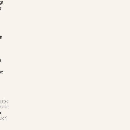
gt
s
en
d
ue
usive
diese
r
lich