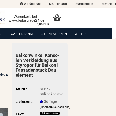
Wir über uns
Deutschland
Kundenlogin
Merkzettel
Ihr Warenkorb bei
www.balustrade24.de
0,00 EUR
SE
GARTENBÄNKE
STEINLATERNEN
WEITERE
Bal­kon­win­kel Kon­so­
len Ver­klei­dung aus
Sty­ro­por für Bal­kon |
Fas­sa­den­stuck Bau­
ele­ment
ade24
Art.Nr.:
BI-BK2
Balkonkonsole
Lieferzeit:
36 Tage
(innerhalb Deutschland)
Text: