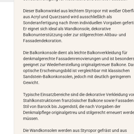
Dieser Balkonwinkel aus leichtem Styropor mit weißer Oberf
aus Acryl und Quarzsand wird ausschließlich als
Sonderanfertigung nach Ihren individuellen Vorgaben geferti
Er eignet sich ideal als Wandkonsole, dekorative
Balkonunterstützung oder zur stilgerechten Altbau- und
Fassadendekoration.
Die Balkonkonsole dient als leichte Balkonverkleidung für
denkmalgerechte Fassadenrenovierungen und ist besonder
geeignet zur Wiederherstellung originalgetreuer Balkone. Da
optische Erscheinungsbild ist vergleichbar mit klassischen
Sandstein-Balkonkonsolen, jedoch mit deutlich geringerem
Gewicht.
Typische Einsatzbereiche sind die dekorative Verkleidung vo
Stahlkonstruktionen französischer Balkone sowie Fassaden
Stil von Barock bis Jugendstil, die nach Vorgaben der
Denkmalpflege originalgetreu und stilgerecht erneuert werd
müssen.
Die Wandkonsolen werden aus Styropor gefräst und aus