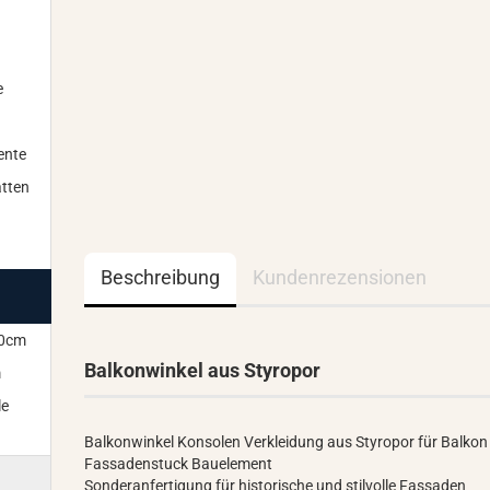
e
ente
tten
Beschreibung
Kundenrezensionen
00cm
Balkonwinkel aus Styropor
m
le
Balkonwinkel Konsolen Verkleidung aus Styropor für Balkon 
Fassadenstuck Bauelement
Sonderanfertigung für historische und stilvolle Fassaden