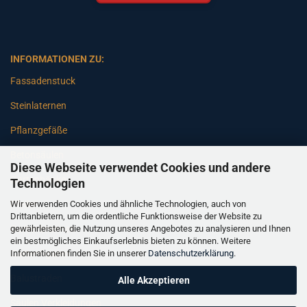
INFORMATIONEN ZU:
Fassadenstuck
Steinlaternen
Pflanzgefäße
Betonsäulen
Diese Webseite verwendet Cookies und andere
Gartenbänke
Technologien
Wir verwenden Cookies und ähnliche Technologien, auch von
Pfeiler
Drittanbietern, um die ordentliche Funktionsweise der Website zu
gewährleisten, die Nutzung unseres Angebotes zu analysieren und Ihnen
Gartenbrunnen
ein bestmögliches Einkaufserlebnis bieten zu können. Weitere
Informationen finden Sie in unserer
Datenschutzerklärung
.
Gartenfiguren
Balustraden
Alle Akzeptieren
Säulen Verkleidungen