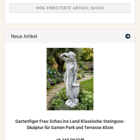
IHRE ERWEITERTE ARTIKEL SUCHE
Neue Artikel
Gar­ten­fi­gur Frau Schau ins Land Klas­si­sche Steinguss-​
Skulptur für Gar­ten Park und Ter­ras­se 85cm