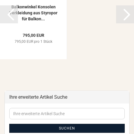
Bal­kon­win­kel Kon­so­len
Ver­klei­dung aus Sty­ro­por
für Bal­kon...
795,00 EUR
795,00 EUR pro 1 Stück
Ihre erweiterte Artikel Suche
Ihre
erweiterte
Artikel
Suche
SUCHEN