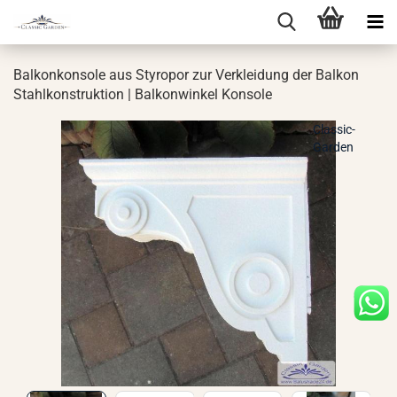
Bal­kon­kon­so­le aus Sty­ro­por zur Ver­klei­dung der Bal­kon
Stahl­kon­struk­ti­on | Bal­kon­win­kel Kon­so­le
Classic-
Garden