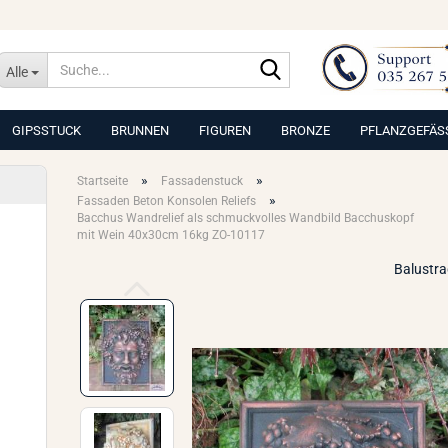
Suche...
Alle
GIPSSTUCK
BRUNNEN
FIGUREN
BRONZE
PFLANZGEFÄS
»
»
Startseite
Fassadenstuck
»
Fassaden Beton Konsolen Reliefs
Bacchus Wandrelief als schmuckvolles Wandbild Bacchuskopf
mit Wein 40x30cm 16kg ZO-10117
Balustr