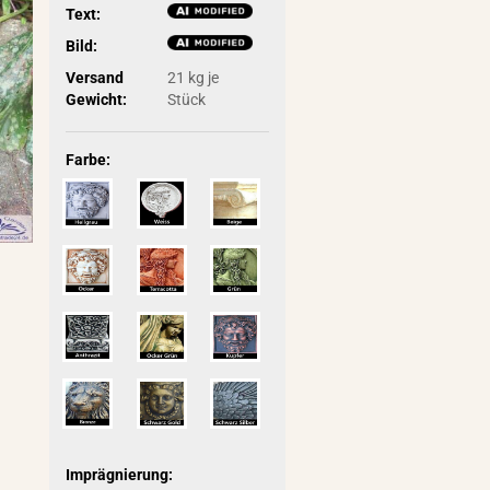
Text:
Bild:
Versand
21
kg je
Gewicht:
Stück
Farbe:
Imprägnierung: