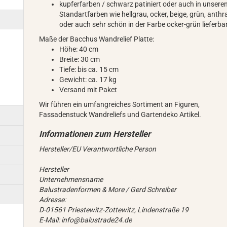
kupferfarben / schwarz patiniert oder auch in unsere
Standartfarben wie hellgrau, ocker, beige, grün, anthr
oder auch sehr schön in der Farbe ocker-grün lieferba
Maße der Bacchus Wandrelief Platte:
Höhe: 40 cm
Breite: 30 cm
Tiefe: bis ca. 15 cm
Gewicht: ca. 17 kg
Versand mit Paket
Wir führen ein umfangreiches Sortiment an Figuren,
Fassadenstuck Wandreliefs und Gartendeko Artikel.
Hersteller/EU Verantwortliche Person
Hersteller
Unternehmensname
Balustradenformen & More / Gerd Schreiber
Adresse:
D-01561 Priestewitz-Zottewitz, Lindenstraße 19
E-Mail: info@balustrade24.de