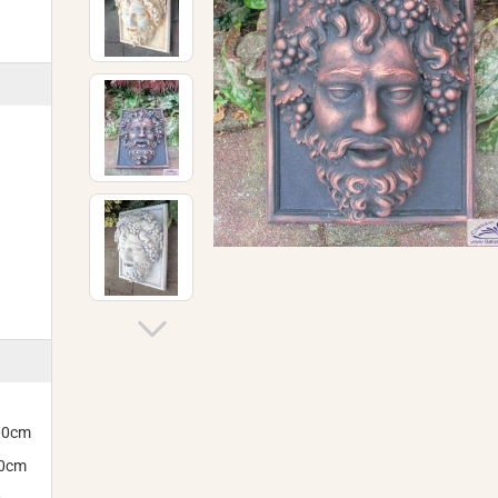
300cm
00cm