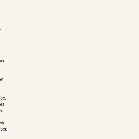
e
nen
et
be,
tes
n.
wie
ber,