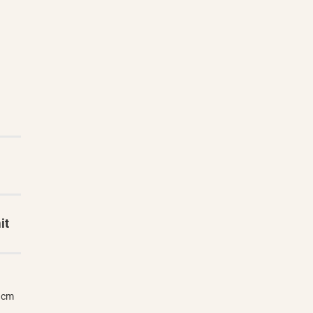
it
5 cm