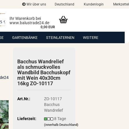
Wir über uns
Deutschland
Kundenlogin
Merkzettel
Ihr Warenkorb bei
www.balustrade24.de
0,00 EUR
SE
GARTENBÄNKE
STEINLATERNEN
WEITERE
Bac­chus Wand­re­li­ef
als schmuck­vol­les
Wand­bild Bac­chus­kopf
mit Wein 40x30cm
ade24
16kg ZO-​10117
Art.Nr.:
ZO-10117
Bacchus
Wandrelief
Lieferzeit:
8 Tage
(innerhalb Deutschland)