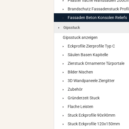
Pilaster flache Wandsäulen 200c
Brandschutz Fassadenstuck Profi
Fassaden Beton Konsolen Reliefs
Gipsstuck
Gipsstuck anzeigen
Eckprofile Zierprofile Typ C
Säulen Basen Kapitelle
Zierstuck Ornamente Türportale
Bilder Nischen
3D Wandpaneele Ziergitter
Zubehör
Gründerzeit Stuck
Flache Leisten
Stuck Eckprofile 90x90mm
Stuck Eckprofile 120x150mm