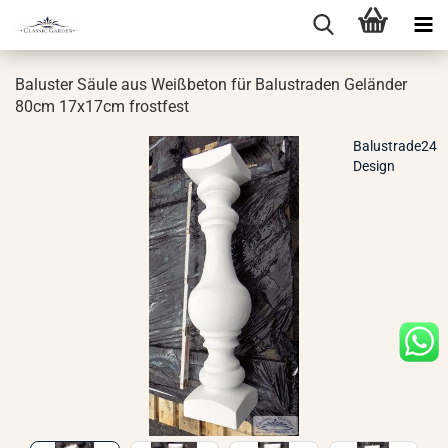
Ba­lus­ter Säule aus Weiß­be­ton für Ba­lus­tra­den Ge­län­der
80cm 17x17cm frost­fest
Balustrade24
Design