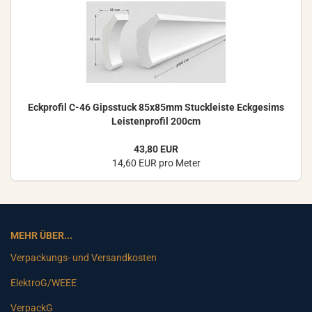
Eck­pro­fil C-46 Gips­stuck 85x85mm Stuck­leis­te Eck­ge­sims
Leis­ten­pro­fil 200cm
43,80 EUR
14,60 EUR pro Meter
MEHR ÜBER...
Verpackungs- und Versandkosten
ElektroG/WEEE
VerpackG