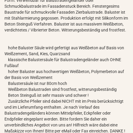
Form. Verwendbar für Balustradengeländer oder
Schmuckbalustrade im Fassadenstuck Bereich. Fenstergesims
Baustrade für schmuckvolle Fassaden Zierbalustrade. Baluster ist
mit Stahlarmierung gegossen. Produktion erfolgt mit Silikonform im
Beton Steinguß Verfahren. Baluster ist aus massivem Weißbeton,
verdichtetes / Vibrierter Beton. Witterungsbeständig und frostfest.
hohe Baluster Säule wird gefertigt aus Weißbeton auf Basis von
Weißzement, Sand, Kies, Quarzsand
klassische Balustersäule für Balustradengeländer auch OHNE
Fußlauf
hoher Baluster aus hochwertigen Weißbeton, Polymerbeton auf
der Basis von Weißzement
Balustersäule ist nur 80cm hoch
Weißbeton Balustraden sind frostfest, witterungsbeständig
Beton Steinguß ist sehr massiv und schwer !
Zusätzliche Pfeiler sind dabei NICHT mit im Preis berücksichtigt
und im Lieferumfang enthalten. Je nach Verlauf des
Balustradengeländers können Mittelpfeiler, Eckpfeiler oder
Endpfeiler eingeplant werden. Bitte fordern Sie daher ein
unverbindliches Angebot von uns an! Hilfreich wäre dabei eine
Maßskizze von Ihnen! Bitte per eMail oder Fax einreichen. DANKE !